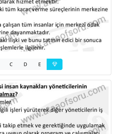
C
D
E