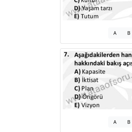
A
B
A
B