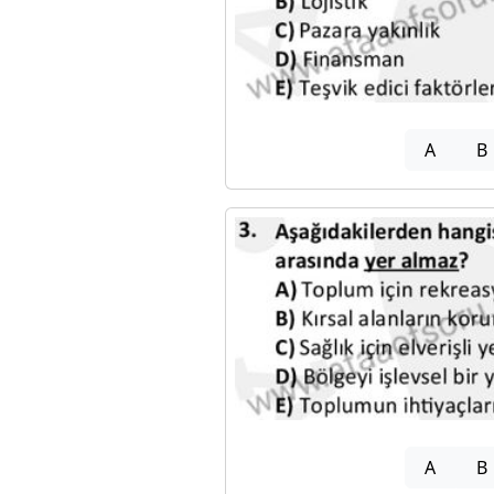
A
B
A
B