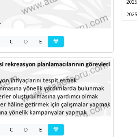
2025
2025
C
D
E
C
D
E