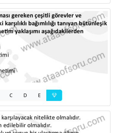
C
D
E