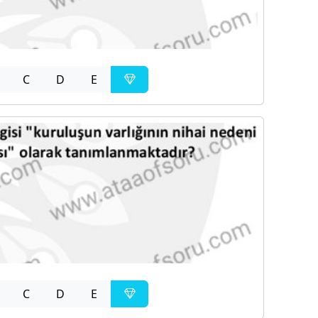
C
D
E
C
D
E