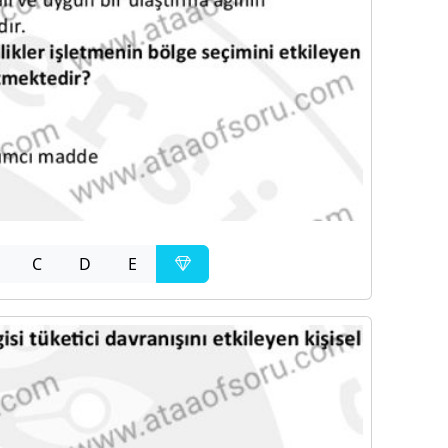
C
D
E