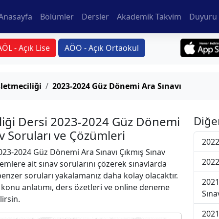
Anasayfa
Bölümler
Dersler
Akademik Takvim
Duyuru 
AÖL - Açık Lise
AÖO - Açık Ortaokul
letmeciliği
2023-2024 Güz Dönemi Ara Sınavı
liği Dersi 2023-2024 Güz Dönemi
Diğe
av Soruları ve Çözümleri
2022
23-2024 Güz Dönemi Ara Sınavı Çıkmış Sınav
2022
emlere ait sınav sorularını çözerek sınavlarda
 benzer soruları yakalamanız daha kolay olacaktır.
2021
r konu anlatımı, ders özetleri ve online deneme
Sına
lirsin.
2021