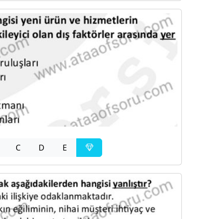
C
D
E