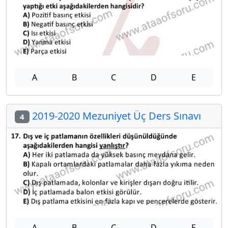
A
B
C
D
E
2019-2020 Mezuniyet Üç Ders Sınavı
4
A
B
C
D
E