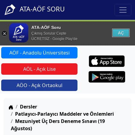
ATA-AÖF SORU
ATA-AÖF Soru
AÇ
Çıkmış Sorular Cepte
ÜCRETSİZ - Google Play'de
AÖF - Anadolu Üniversitesi
AÖL - Açık Lise
AÖO - Açık Ortaokul
Anasayfa
Dersler
Patlayıcı-Parlayıcı Maddeler ve Önlemleri
Mezuniyet Üç Ders Deneme Sınavı (19
Ağustos)