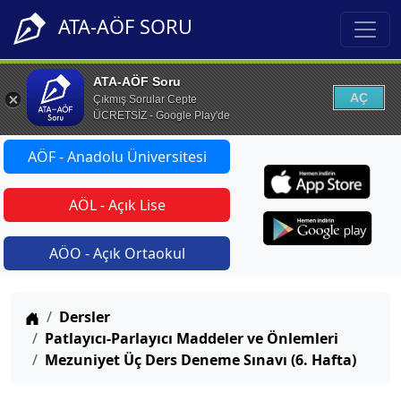
ATA-AÖF SORU
ATA-AÖF Soru
AÇ
Çıkmış Sorular Cepte
ÜCRETSİZ - Google Play'de
AÖF - Anadolu Üniversitesi
AÖL - Açık Lise
AÖO - Açık Ortaokul
Anasayfa
Dersler
Patlayıcı-Parlayıcı Maddeler ve Önlemleri
Mezuniyet Üç Ders Deneme Sınavı (6. Hafta)