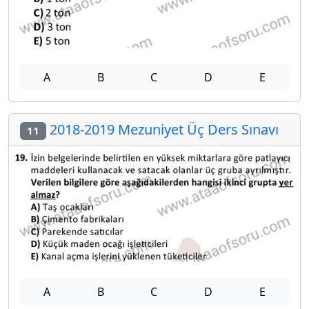
A
B
C
D
E
2018-2019 Mezuniyet Üç Ders Sınavı
11
A
B
C
D
E