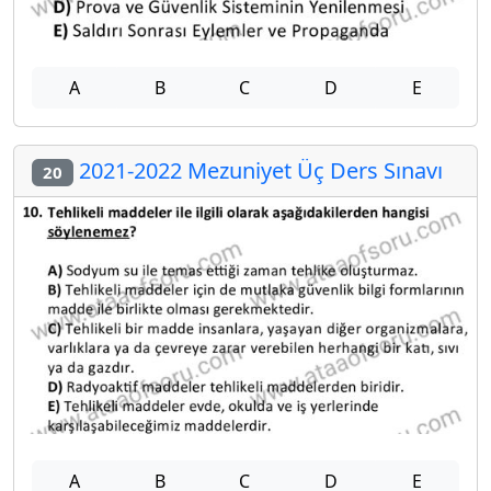
A
B
C
D
E
2021-2022 Mezuniyet Üç Ders Sınavı
20
A
B
C
D
E