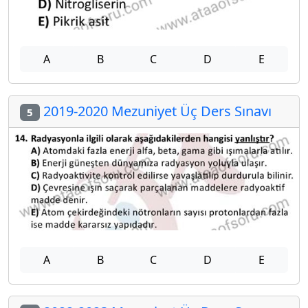
A
B
C
D
E
2019-2020 Mezuniyet Üç Ders Sınavı
5
A
B
C
D
E