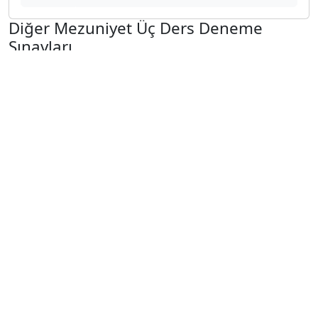
Diğer Mezuniyet Üç Ders Deneme
Sınavları
2024-2025 22 Ağustos
2024-2025 21 Ağustos
2024-2025 20 Ağustos
2024-2025 19 Ağustos
2024-2025 18 Ağustos
2024-2025 11 Ağustos
2024-2025 4 Ağustos
2024-2025 28 Temmuz
2024-2025 21 Temmuz