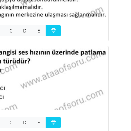
C
D
E
C
D
E