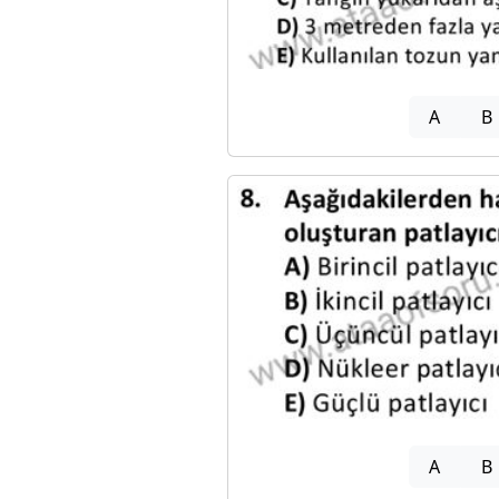
A
B
A
B