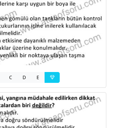
C
D
E