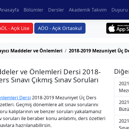
Anasayfa
Bölümler
Dersler
Akademik Takvim
Duyuru 
AÖL - Açık Lise
AÖO - Açık Ortaokul
layıcı Maddeler ve Önlemleri
2018-2019 Mezuniyet Üç De
addeler ve Önlemleri Dersi 2018-
Diğe
s Sınavı Çıkmış Sınav Soruları
2021
Mezu
Önlemleri Dersi
2018-2019 Mezuniyet Üç Ders
2021
Özetleri. Geçmiş dönemlere ait sınav sorularını
Bütü
oru kalıplarının ve benzer soruları yakalamanız
v soruları ile beraber konu anlatımı, ders özetleri
2021
avlara hazrılanabilirsin.
Sına