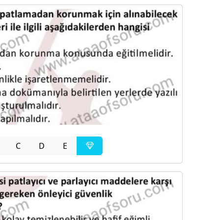
C
D
E