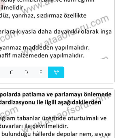
C
D
E