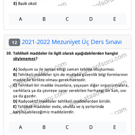
A
B
C
D
E
2021-2022 Mezuniyet Üç Ders Sınavı
12
A
B
C
D
E