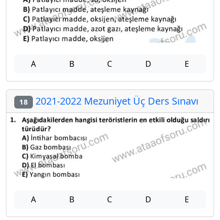
A
B
C
D
E
2021-2022 Mezuniyet Üç Ders Sınavı
18
A
B
C
D
E