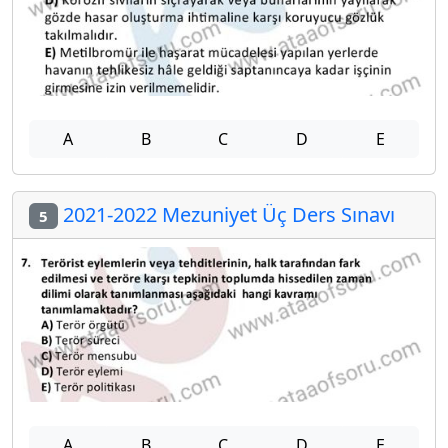
A
B
C
D
E
2021-2022 Mezuniyet Üç Ders Sınavı
5
A
B
C
D
E