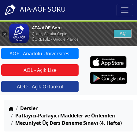
ATA-AÖF SORU
ATA-AÖF Soru
AÇ
Çıkmış Sorular Cepte
ÜCRETSİZ - Google Play'de
AÖF - Anadolu Üniversitesi
AÖL - Açık Lise
AÖO - Açık Ortaokul
Anasayfa
Dersler
Patlayıcı-Parlayıcı Maddeler ve Önlemleri
Mezuniyet Üç Ders Deneme Sınavı (4. Hafta)