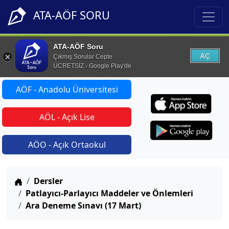
ATA-AÖF SORU
ATA-AÖF Soru
AÇ
Çıkmış Sorular Cepte
ÜCRETSİZ - Google Play'de
AÖF - Anadolu Üniversitesi
AÖL - Açık Lise
AÖO - Açık Ortaokul
Anasayfa
Dersler
Patlayıcı-Parlayıcı Maddeler ve Önlemleri
Ara Deneme Sınavı (17 Mart)