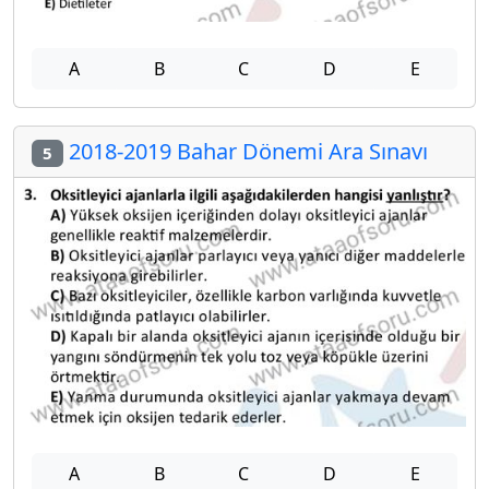
A
B
C
D
E
2018-2019 Bahar Dönemi Ara Sınavı
5
A
B
C
D
E