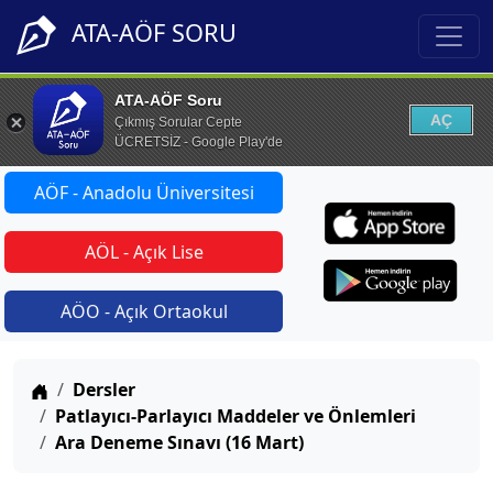
ATA-AÖF SORU
ATA-AÖF Soru
AÇ
Çıkmış Sorular Cepte
ÜCRETSİZ - Google Play'de
AÖF - Anadolu Üniversitesi
AÖL - Açık Lise
AÖO - Açık Ortaokul
Anasayfa
Dersler
Patlayıcı-Parlayıcı Maddeler ve Önlemleri
Ara Deneme Sınavı (16 Mart)