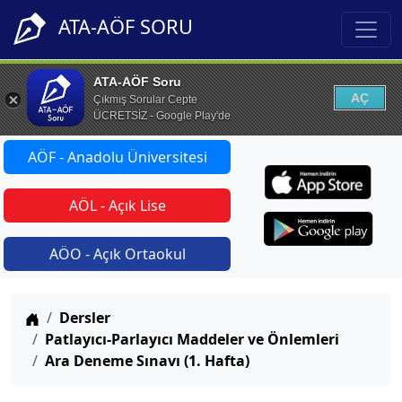
ATA-AÖF SORU
ATA-AÖF Soru
AÇ
Çıkmış Sorular Cepte
ÜCRETSİZ - Google Play'de
AÖF - Anadolu Üniversitesi
AÖL - Açık Lise
AÖO - Açık Ortaokul
Anasayfa
Dersler
Patlayıcı-Parlayıcı Maddeler ve Önlemleri
Ara Deneme Sınavı (1. Hafta)