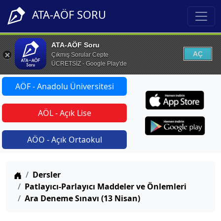
ATA-AÖF SORU
ATA-AÖF Soru
AÇ
Çıkmış Sorular Cepte
ÜCRETSİZ - Google Play'de
AÖF - Anadolu Üniversitesi
AÖL - Açık Lise
AÖO - Açık Ortaokul
Anasayfa
Dersler
Patlayıcı-Parlayıcı Maddeler ve Önlemleri
Ara Deneme Sınavı (13 Nisan)