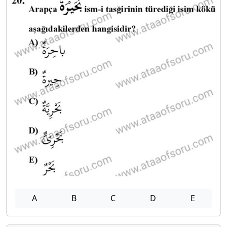
A
B
C
D
E