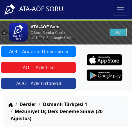
ATA-AÖF SORU
ATA-AÖF Soru
AÇ
Çıkmış Sorular Cepte
ÜCRETSİZ - Google Play'de
AÖF - Anadolu Üniversitesi
AÖL - Açık Lise
AÖO - Açık Ortaokul
Anasayfa
Dersler
Osmanlı Türkçesi 1
Mezuniyet Üç Ders Deneme Sınavı (20
Ağustos)