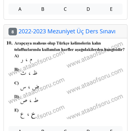
A
B
C
D
E
2022-2023 Mezuniyet Üç Ders Sınavı
8