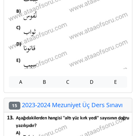
A
B
C
D
E
2023-2024 Mezuniyet Üç Ders Sınavı
15