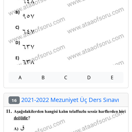
A
B
C
D
E
2021-2022 Mezuniyet Üç Ders Sınavı
16