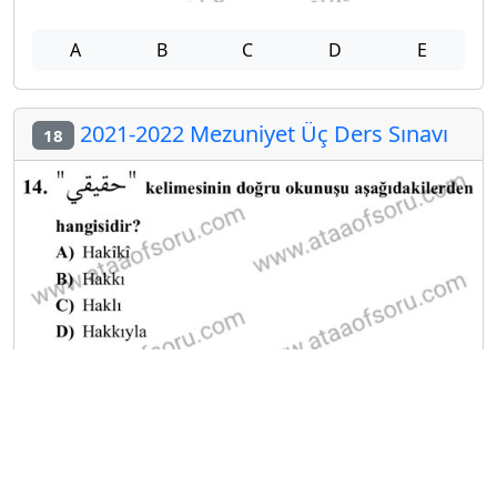
A
B
C
D
E
2021-2022 Mezuniyet Üç Ders Sınavı
18
A
B
C
D
E