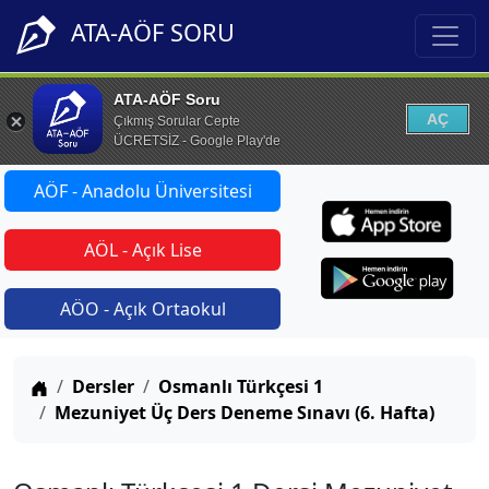
ATA-AÖF SORU
ATA-AÖF Soru
AÇ
Çıkmış Sorular Cepte
ÜCRETSİZ - Google Play'de
AÖF - Anadolu Üniversitesi
AÖL - Açık Lise
AÖO - Açık Ortaokul
Anasayfa
Dersler
Osmanlı Türkçesi 1
Mezuniyet Üç Ders Deneme Sınavı (6. Hafta)