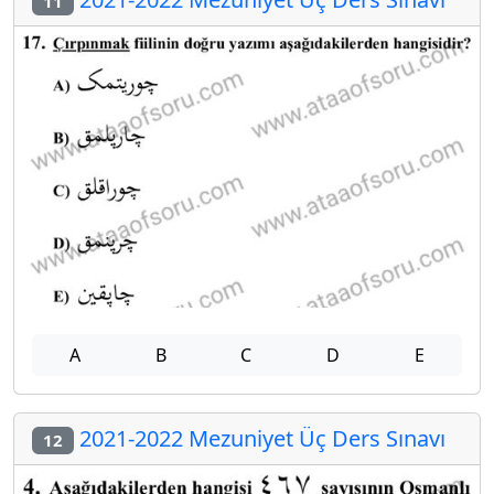
11
A
B
C
D
E
2021-2022 Mezuniyet Üç Ders Sınavı
12