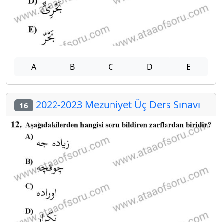
A
B
C
D
E
2022-2023 Mezuniyet Üç Ders Sınavı
16