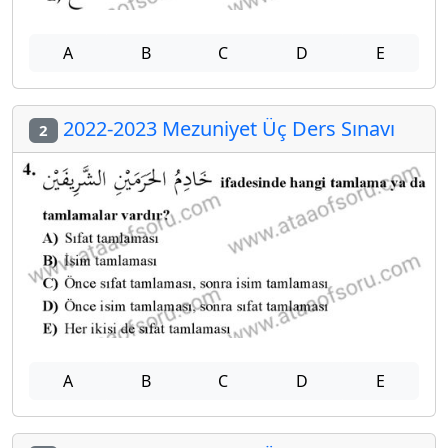
A
B
C
D
E
2022-2023 Mezuniyet Üç Ders Sınavı
2
A
B
C
D
E