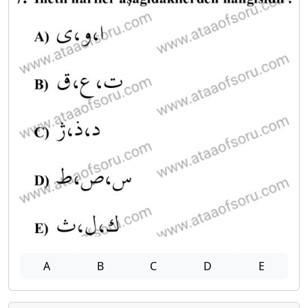
A
B
C
D
E