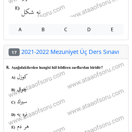
A
B
C
D
E
2021-2022 Mezuniyet Üç Ders Sınavı
17