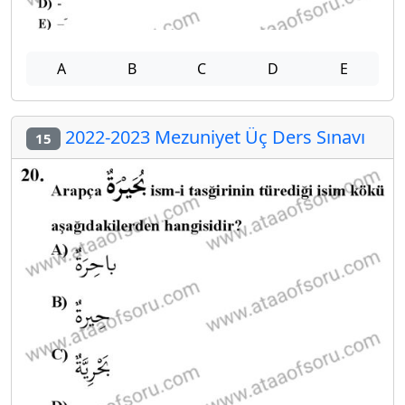
A
B
C
D
E
2022-2023 Mezuniyet Üç Ders Sınavı
15