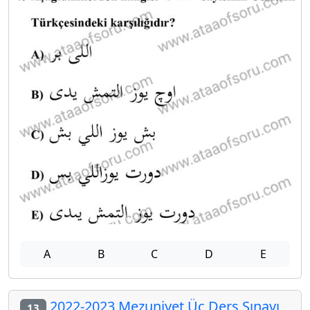
A
B
C
D
E
2022-2023 Mezuniyet Üç Ders Sınavı
13