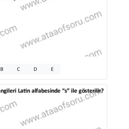
B
C
D
E