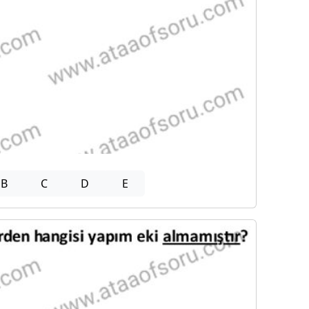
B
C
D
E