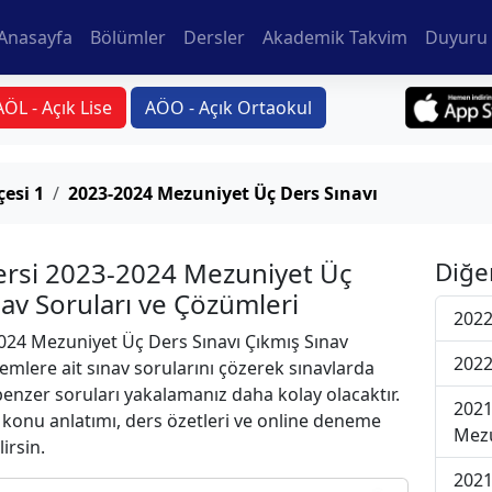
Anasayfa
Bölümler
Dersler
Akademik Takvim
Duyuru 
AÖL - Açık Lise
AÖO - Açık Ortaokul
esi 1
2023-2024 Mezuniyet Üç Ders Sınavı
ersi 2023-2024 Mezuniyet Üç
Diğe
nav Soruları ve Çözümleri
2022
24 Mezuniyet Üç Ders Sınavı Çıkmış Sınav
2022
emlere ait sınav sorularını çözerek sınavlarda
 benzer soruları yakalamanız daha kolay olacaktır.
2021
r konu anlatımı, ders özetleri ve online deneme
Mezu
lirsin.
2021