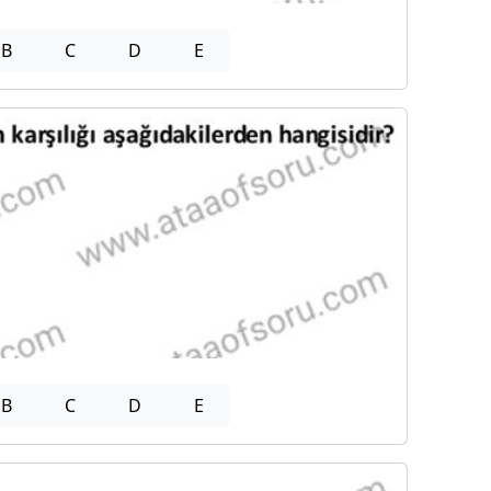
B
C
D
E
B
C
D
E