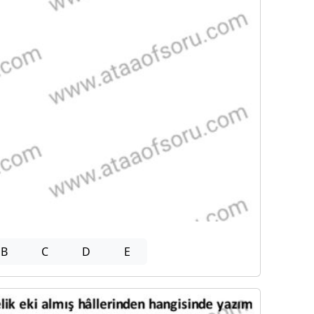
B
C
D
E