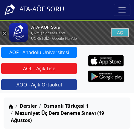
ATA-AÖF SORU
ATA-AÖF Soru
AÇ
Çıkmış Sorular Cepte
ÜCRETSİZ - Google Play'de
AÖF - Anadolu Üniversitesi
AÖL - Açık Lise
AÖO - Açık Ortaokul
Anasayfa
Dersler
Osmanlı Türkçesi 1
Mezuniyet Üç Ders Deneme Sınavı (19
Ağustos)