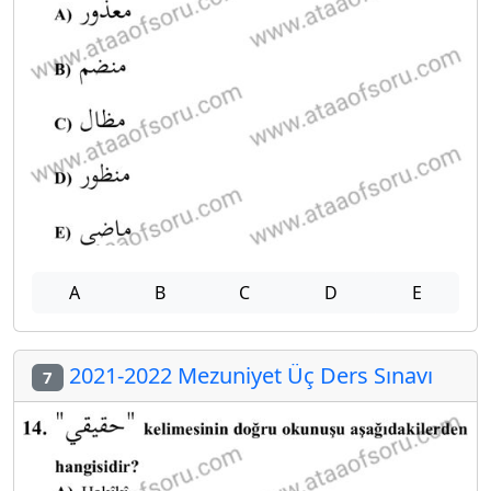
A
B
C
D
E
2021-2022 Mezuniyet Üç Ders Sınavı
7