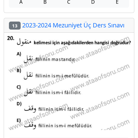
A
B
C
D
E
2023-2024 Mezuniyet Üç Ders Sınavı
13