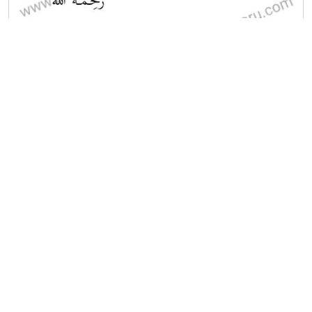
A
B
C
D
E
2023-2024 Mezuniyet Üç Ders Sınavı
18