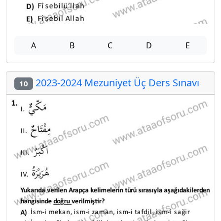
A
B
C
D
E
2023-2024 Mezuniyet Üç Ders Sınavı
10