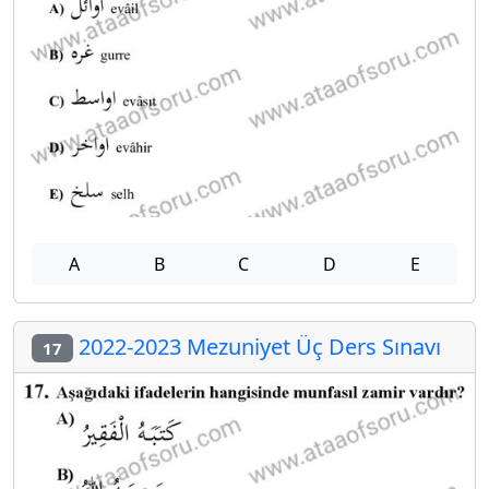
A
B
C
D
E
2022-2023 Mezuniyet Üç Ders Sınavı
17