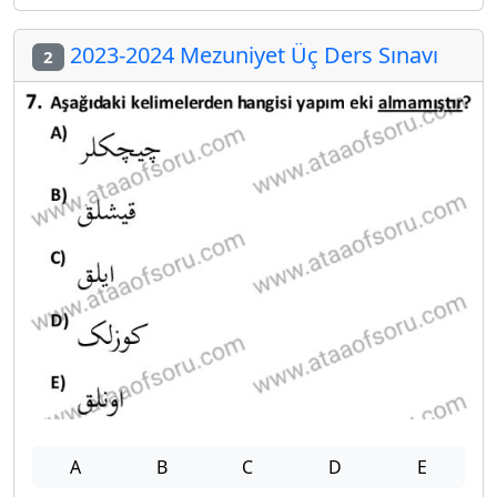
2023-2024 Mezuniyet Üç Ders Sınavı
2
A
B
C
D
E