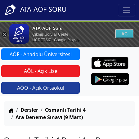
ATA-AÖF SORU
ATA-AÖF Soru
AÇ
Çıkmış Sorular Cepte
ÜCRETSİZ - Google Play'de
AÖF - Anadolu Üniversitesi
AÖL - Açık Lise
AÖO - Açık Ortaokul
Anasayfa
Dersler
Osmanlı Tarihi 4
Ara Deneme Sınavı (9 Mart)