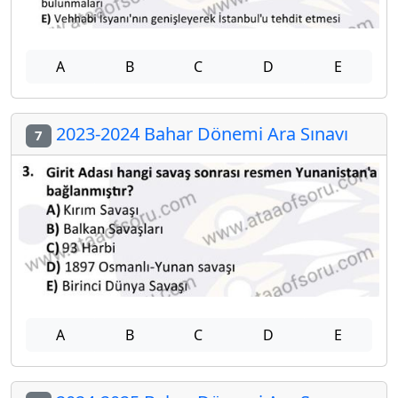
A
B
C
D
E
2023-2024 Bahar Dönemi Ara Sınavı
7
A
B
C
D
E