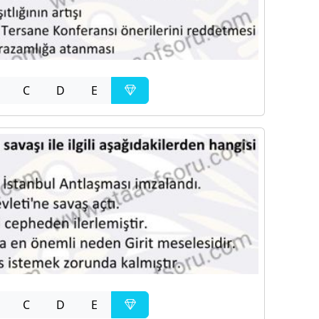
C
D
E
C
D
E