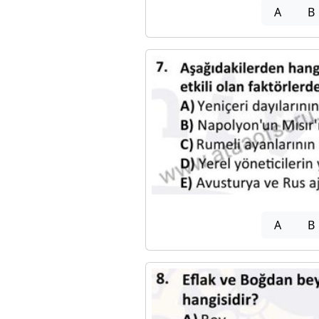
A
B
A
B