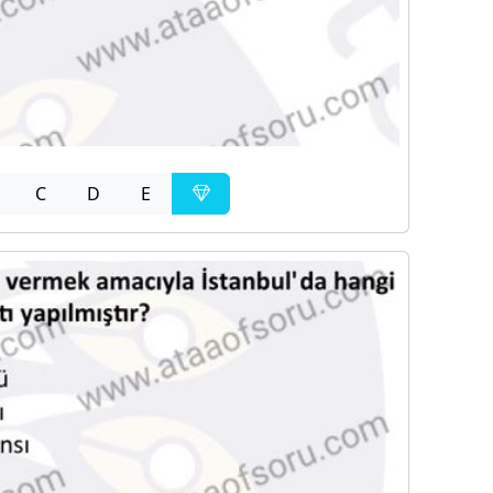
C
D
E