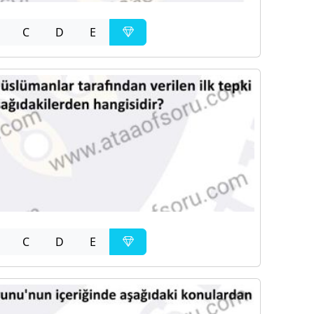
C
D
E
C
D
E