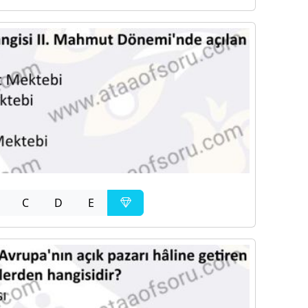
C
D
E