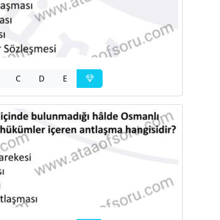
C
D
E