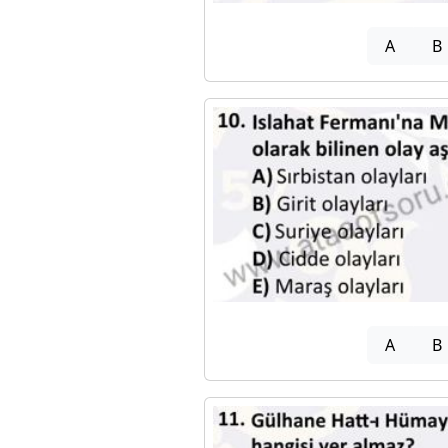
A
B
A
B