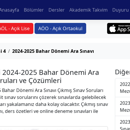
Anasayfa
Bölümler
Dersler
Akademik Takvim
Duyuru 
AÖL - Açık Lise
AÖO - Açık Ortaokul
i 4
2024-2025 Bahar Dönemi Ara Sınavı
si 2024-2025 Bahar Dönemi Ara
Diğe
oruları ve Çözümleri
2022
 Bahar Dönemi Ara Sınavı Çıkmış Sınav Soruları
Mezu
t sınav sorularını çözerek sınavlarda gelebilecek
2023
ları yakalamanız daha kolay olacaktır. Çıkmış sınav
Mezu
ı, ders özetleri ve online deneme sınavları ile
2023
Sına