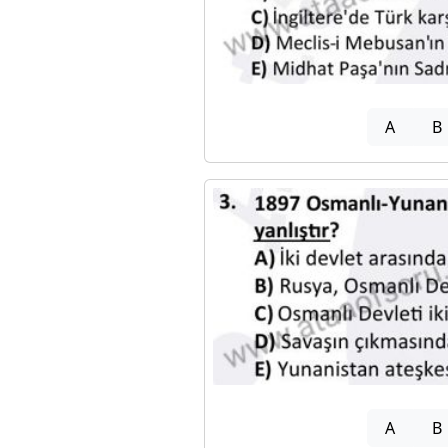
A
B
A
B