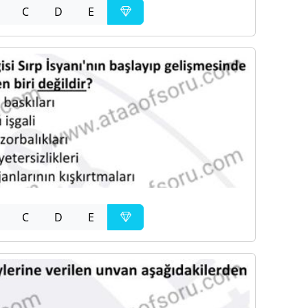
C
D
E
C
D
E