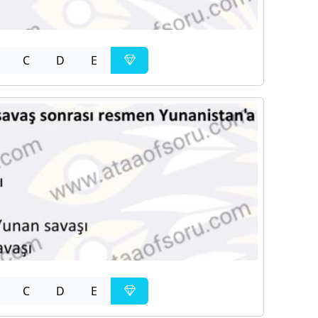
C
D
E
C
D
E