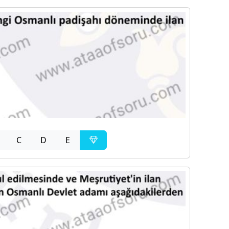
C
D
E