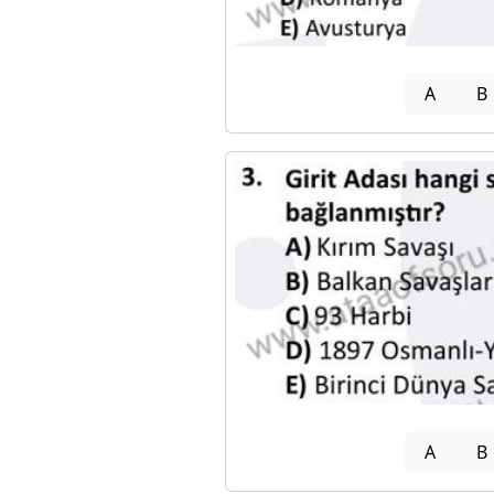
A
B
A
B