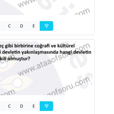
C
D
E
C
D
E