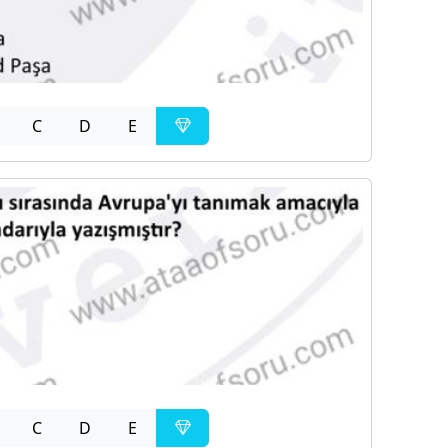
C
D
E
C
D
E