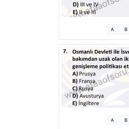
A
B
A
B