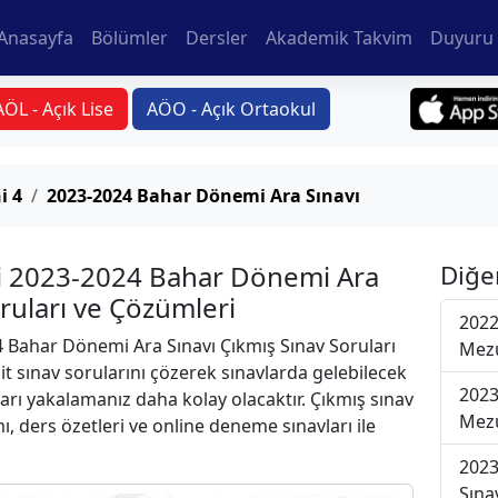
Anasayfa
Bölümler
Dersler
Akademik Takvim
Duyuru 
AÖL - Açık Lise
AÖO - Açık Ortaokul
i 4
2023-2024 Bahar Dönemi Ara Sınavı
si 2023-2024 Bahar Dönemi Ara
Diğe
oruları ve Çözümleri
2022
 Bahar Dönemi Ara Sınavı Çıkmış Sınav Soruları
Mezu
t sınav sorularını çözerek sınavlarda gelebilecek
2023
ları yakalamanız daha kolay olacaktır. Çıkmış sınav
Mezu
ı, ders özetleri ve online deneme sınavları ile
2023
Sına