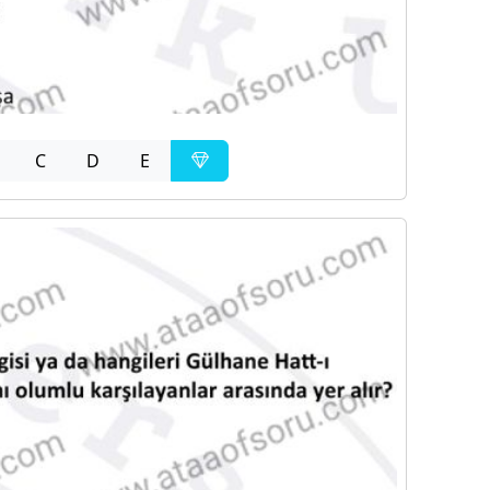
C
D
E