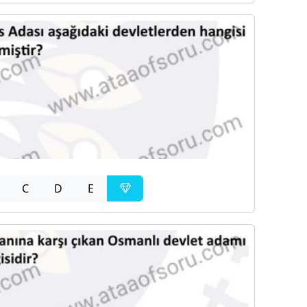
C
D
E