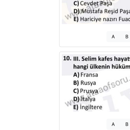
A
B
A
B