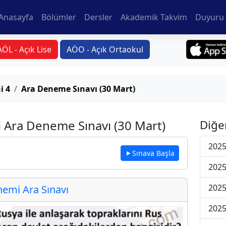
Anasayfa
Bölümler
Dersler
Akademik Takvim
Duyuru 
AÖL - Açık Lise
AÖO - Açık Ortaokul
i 4
Ara Deneme Sınavı (30 Mart)
i Ara Deneme Sınavı (30 Mart)
Diğe
2025
Sınava Başla
2025
2025
emi Ara Sınavı
2025