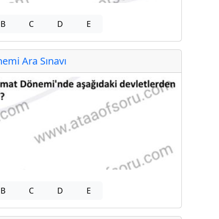
B
C
D
E
emi Ara Sınavı
B
C
D
E