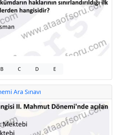
B
C
D
E
emi Ara Sınavı