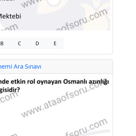
B
C
D
E
emi Ara Sınavı