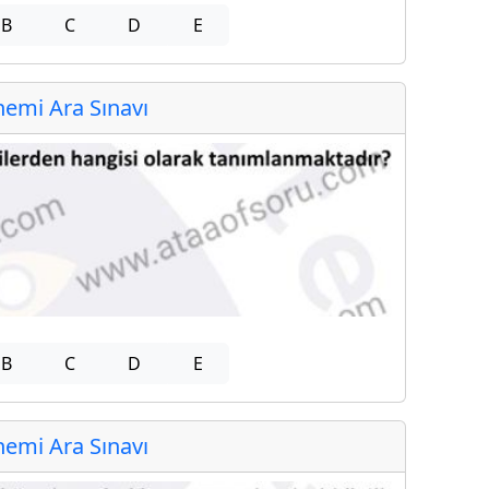
B
C
D
E
emi Ara Sınavı
B
C
D
E
emi Ara Sınavı