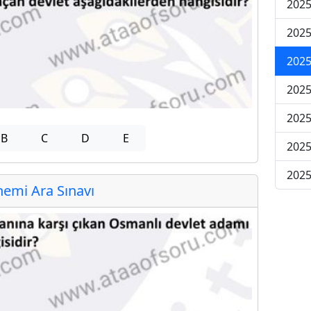
2025
2025
2025
2025
2025
B
C
D
E
2025
2025
emi Ara Sınavı