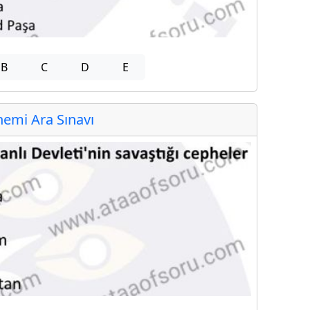
B
C
D
E
emi Ara Sınavı