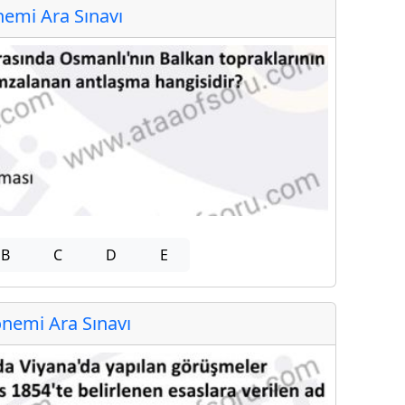
emi Ara Sınavı
B
C
D
E
nemi Ara Sınavı