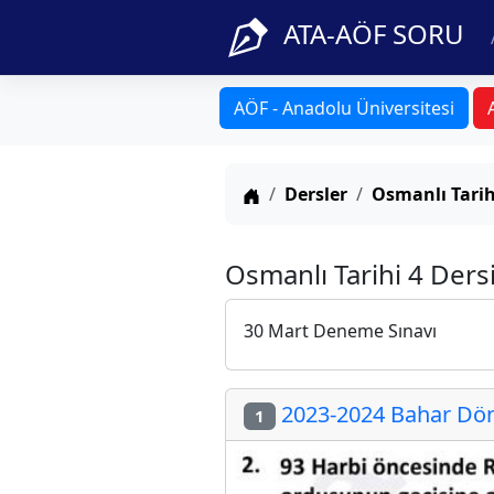
ATA-AÖF SORU
AÖF - Anadolu Üniversitesi
Anasayfa
Dersler
Osmanlı Tarih
Osmanlı Tarihi 4 Ders
30 Mart Deneme Sınavı
2023-2024 Bahar Dön
1