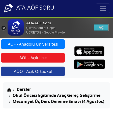
ATA-AÖF SORU
ATA-AÖF Soru
AÇ
Çıkmış Sorular Cepte
ÜCRETSİZ - Google Play'de
AÖF - Anadolu Üniversitesi
AÖL - Açık Lise
AÖO - Açık Ortaokul
Anasayfa
Dersler
Okul Öncesi Eğitimde Araç Gereç Geliştirme
Mezuniyet Üç Ders Deneme Sınavı (4 Ağustos)