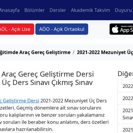
Anasayfa
Bölümler
Dersler
Akademik Takvim
Duyuru 
AÖL - Açık Lise
AÖO - Açık Ortaokul
ğitimde Araç Gereç Geliştirme
2021-2022 Mezuniyet Üç
 Araç Gereç Geliştirme Dersi
Diğe
Üç Ders Sınavı Çıkmış Sınav
2022
2022
 Geliştirme Dersi
2021-2022 Mezuniyet Üç Ders
Özetleri. Geçmiş dönemlere ait sınav sorularını
2021
oru kalıplarının ve benzer soruları yakalamanız
Sına
v soruları ile beraber konu anlatımı, ders özetleri
avlara hazrılanabilirsin.
2021