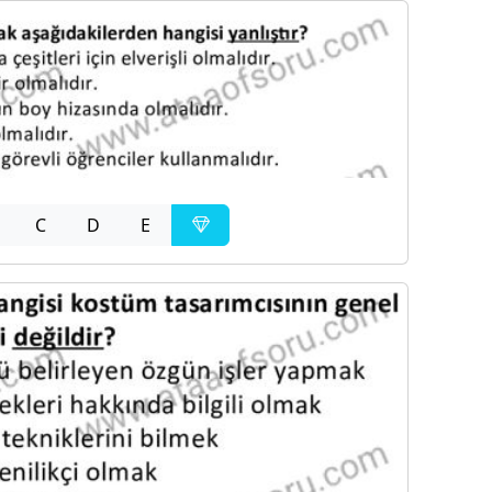
C
D
E