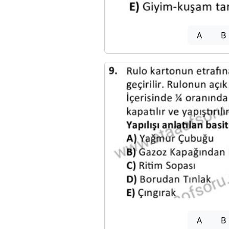
A
B
A
B