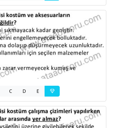
C
D
E