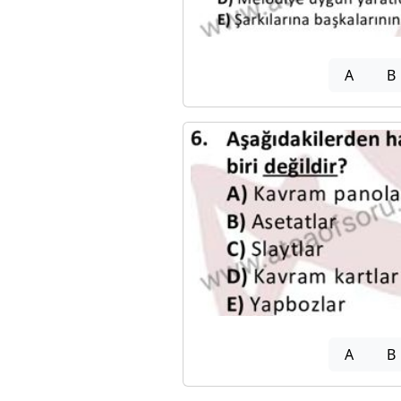
A
B
A
B