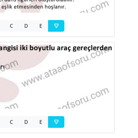
C
D
E
C
D
E