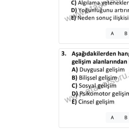
A
B
A
B