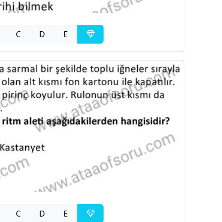
C
D
E
C
D
E