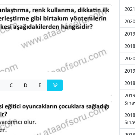
2021
2020
2019
2018
2020
2019
2018
C
D
E
2019
Sına
2018
Sına
2018