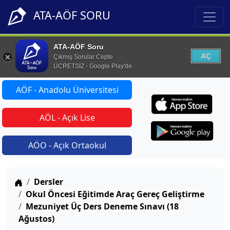
ATA-AÖF SORU
ATA-AÖF Soru
AÇ
Çıkmış Sorular Cepte
ÜCRETSİZ - Google Play'de
AÖF - Anadolu Üniversitesi
AÖL - Açık Lise
AÖO - Açık Ortaokul
Anasayfa
Dersler
Okul Öncesi Eğitimde Araç Gereç Geliştirme
Mezuniyet Üç Ders Deneme Sınavı (18
Ağustos)