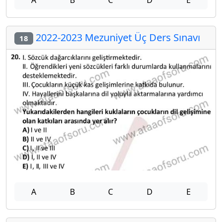
A
B
C
D
E
2022-2023 Mezuniyet Üç Ders Sınavı
18
A
B
C
D
E