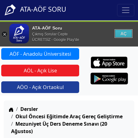
ATA-AÖF SORU
ATA-AÖF Soru
AÇ
Çıkmış Sorular Cepte
ÜCRETSİZ - Google Play'de
AÖF - Anadolu Üniversitesi
AÖL - Açık Lise
AÖO - Açık Ortaokul
Anasayfa
Dersler
Okul Öncesi Eğitimde Araç Gereç Geliştirme
Mezuniyet Üç Ders Deneme Sınavı (20
Ağustos)