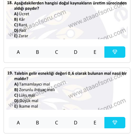
A
B
C
D
E
A
B
C
D
E