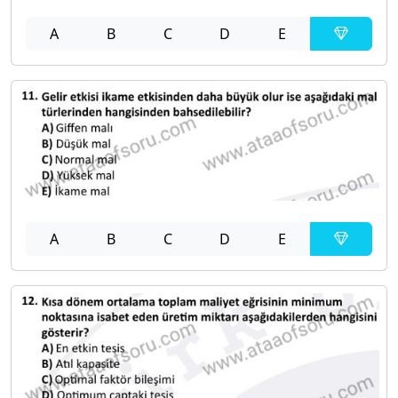
A
B
C
D
E
A
B
C
D
E