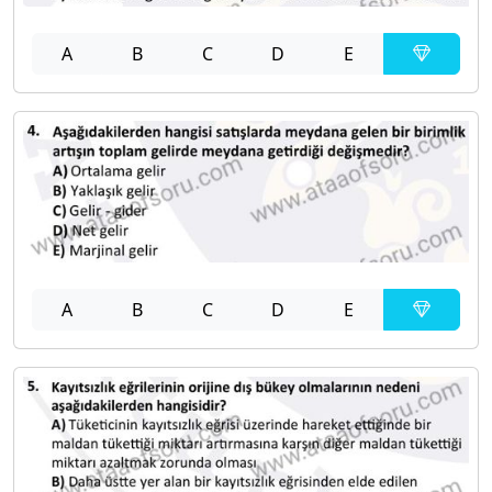
A
B
C
D
E
A
B
C
D
E