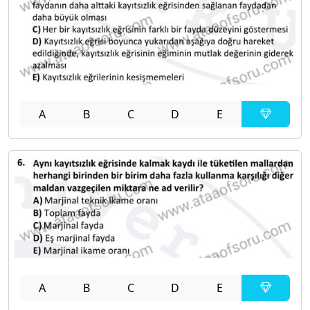
A
B
C
D
E
A
B
C
D
E