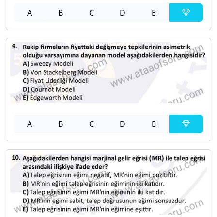
A
B
C
D
E
A
B
C
D
E