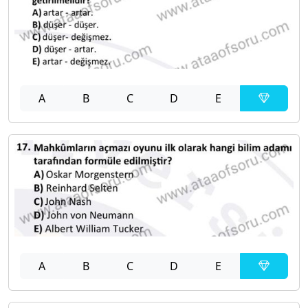
A
B
C
D
E
A
B
C
D
E