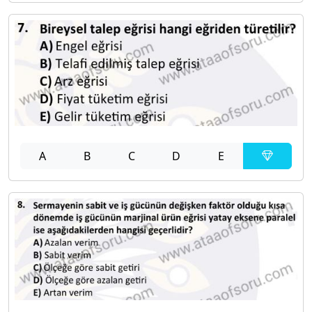
A
B
C
D
E