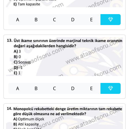
A
B
C
D
E
A
B
C
D
E