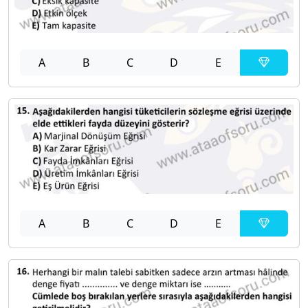
A
B
C
D
E
A
B
C
D
E