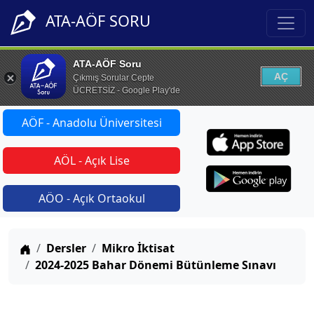
ATA-AÖF SORU
ATA-AÖF Soru
AÇ
Çıkmış Sorular Cepte
ÜCRETSİZ - Google Play'de
AÖF - Anadolu Üniversitesi
AÖL - Açık Lise
AÖO - Açık Ortaokul
Anasayfa
Dersler
Mikro İktisat
2024-2025 Bahar Dönemi Bütünleme Sınavı