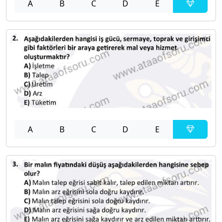
A
B
C
D
E
A
B
C
D
E