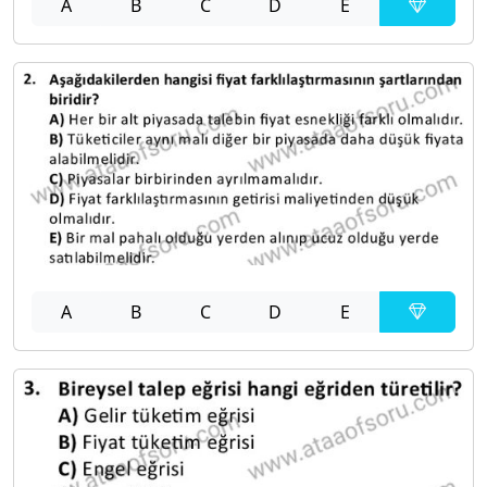
A
B
C
D
E
A
B
C
D
E