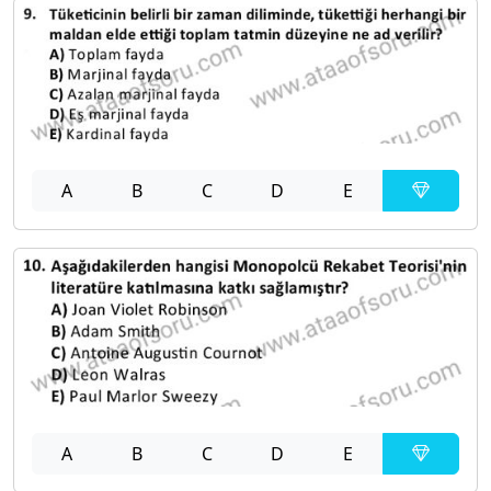
A
B
C
D
E
A
B
C
D
E