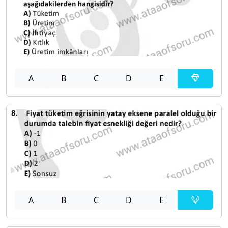
A
B
C
D
E
A
B
C
D
E