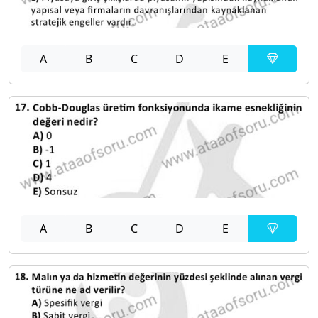
A
B
C
D
E
A
B
C
D
E