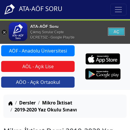
ATA-AÖF SORU
ATA-AÖF Soru
AÇ
Çıkmış Sorular Cepte
ÜCRETSİZ - Google Play'de
AÖF - Anadolu Üniversitesi
AÖL - Açık Lise
AÖO - Açık Ortaokul
Anasayfa
Dersler
Mikro İktisat
2019-2020 Yaz Okulu Sınavı