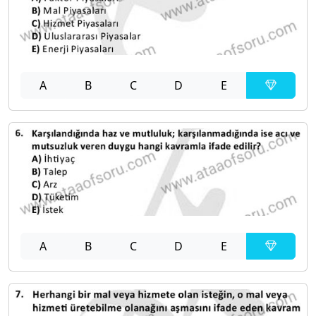
A
B
C
D
E
A
B
C
D
E