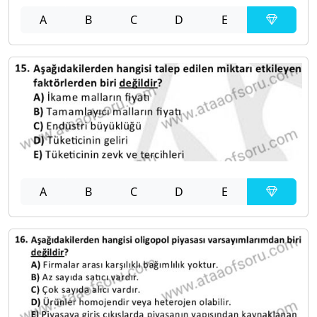
A
B
C
D
E
A
B
C
D
E