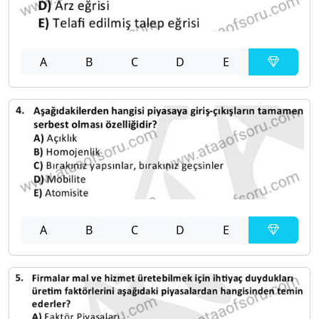
A
B
C
D
E
A
B
C
D
E