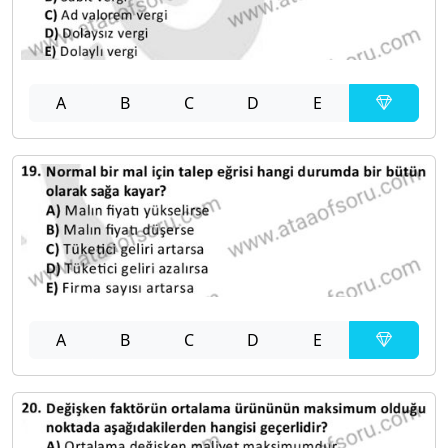
A
B
C
D
E
A
B
C
D
E