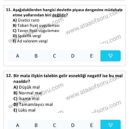
A
B
C
D
E
A
B
C
D
E