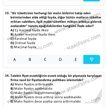
A
B
C
D
E