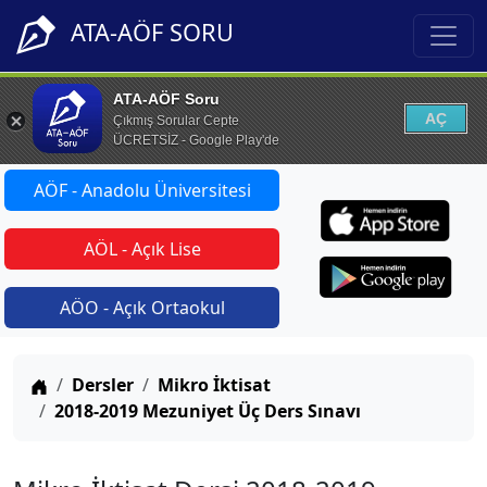
ATA-AÖF SORU
ATA-AÖF Soru
AÇ
Çıkmış Sorular Cepte
ÜCRETSİZ - Google Play'de
AÖF - Anadolu Üniversitesi
AÖL - Açık Lise
AÖO - Açık Ortaokul
Anasayfa
Dersler
Mikro İktisat
2018-2019 Mezuniyet Üç Ders Sınavı