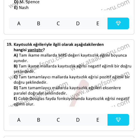
A
B
C
D
E
A
B
C
D
E