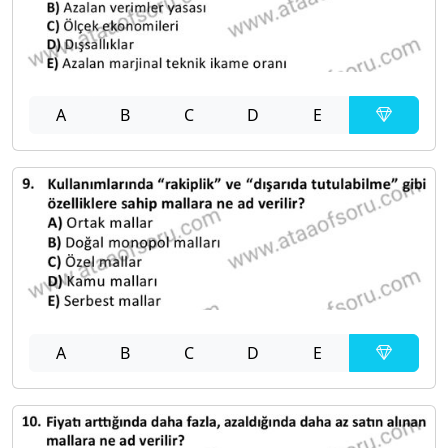
A
B
C
D
E
A
B
C
D
E