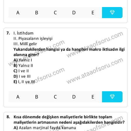
A
B
C
D
E
A
B
C
D
E