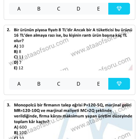
A
B
C
D
E
A
B
C
D
E