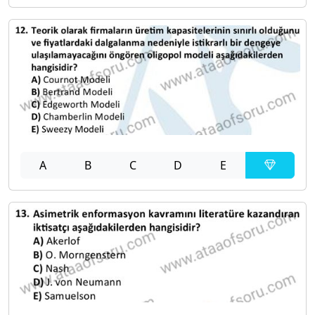
A
B
C
D
E