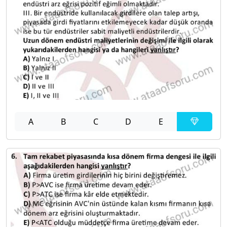
A
B
C
D
E