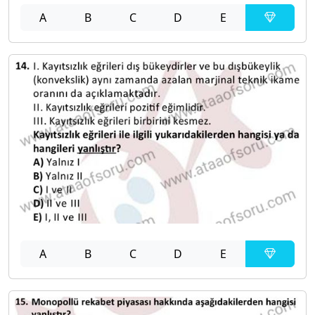
A
B
C
D
E
A
B
C
D
E