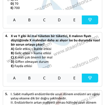
A
B
C
D
E
A
B
C
D
E