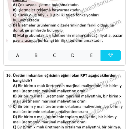
A
B
C
D
E