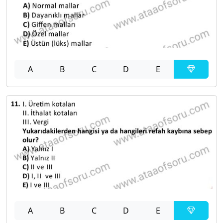
A
B
C
D
E
A
B
C
D
E