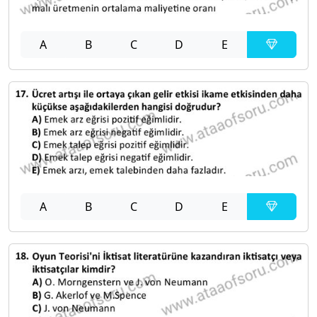
A
B
C
D
E
A
B
C
D
E