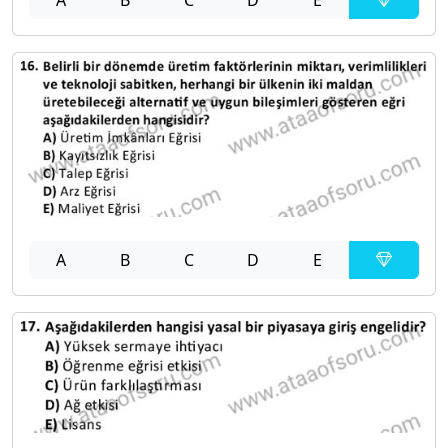
A
B
C
D
E