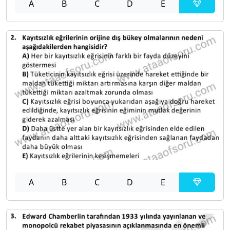
A
B
C
D
E
A
B
C
D
E