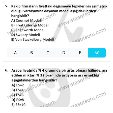
A
B
C
D
E