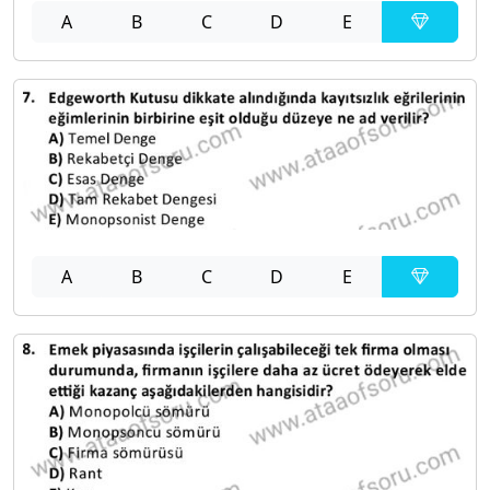
A
B
C
D
E
A
B
C
D
E