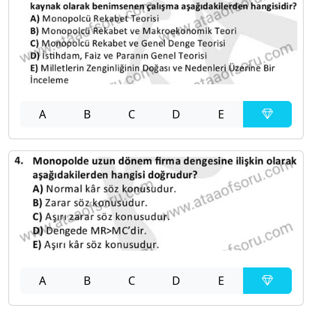
A
B
C
D
E
A
B
C
D
E