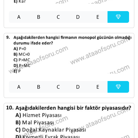
A
B
C
D
E
A
B
C
D
E