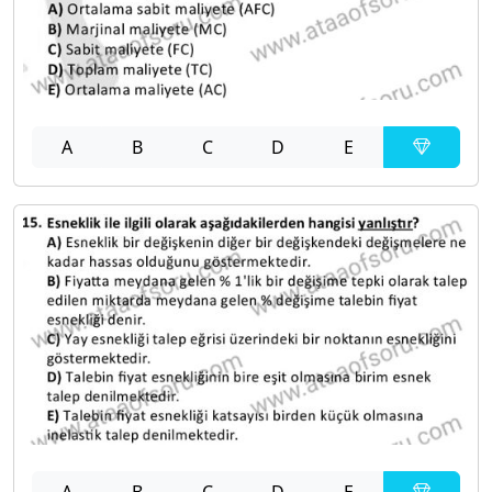
A
B
C
D
E
A
B
C
D
E