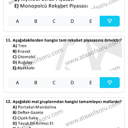
A
B
C
D
E
A
B
C
D
E