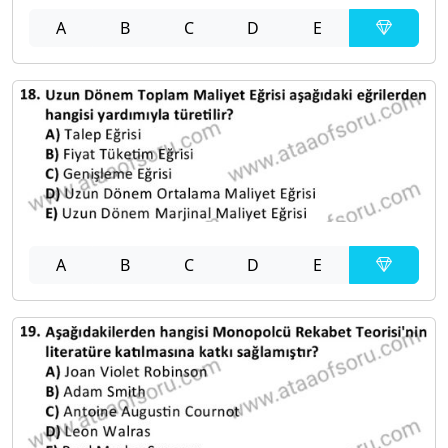
A
B
C
D
E
A
B
C
D
E