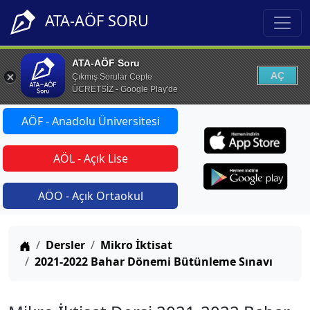
ATA-AÖF SORU
ATA-AÖF Soru
AÇ
Çıkmış Sorular Cepte
ÜCRETSİZ - Google Play'de
AÖF - Anadolu Üniversitesi
AÖL - Açık Lise
AÖO - Açık Ortaokul
Anasayfa
Dersler
Mikro İktisat
2021-2022 Bahar Dönemi Bütünleme Sınavı