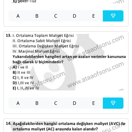
A
B
C
D
E
A
B
C
D
E