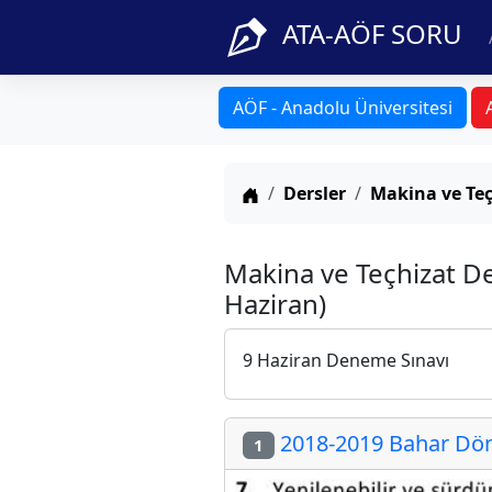
ATA-AÖF SORU
AÖF - Anadolu Üniversitesi
Anasayfa
Dersler
Makina ve Teç
Makina ve Teçhizat D
Haziran)
9 Haziran Deneme Sınavı
2018-2019 Bahar Dön
1