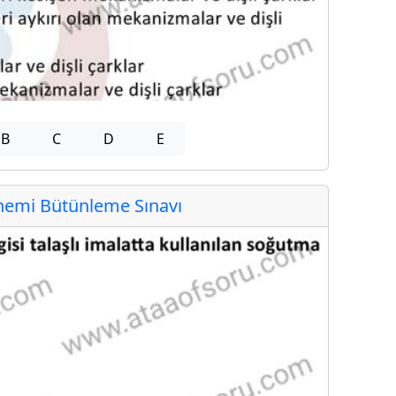
B
C
D
E
emi Bütünleme Sınavı