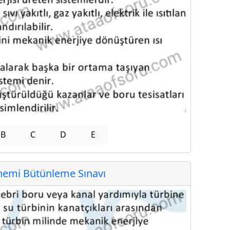
B
C
D
E
emi Bütünleme Sınavı