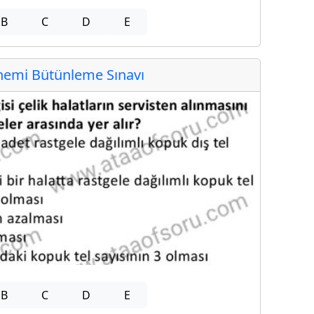
B
C
D
E
emi Bütünleme Sınavı
B
C
D
E