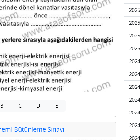
202
202
202
2025
202
202
202
202
B
C
D
E
2024
2024
emi Bütünleme Sınavı
2024