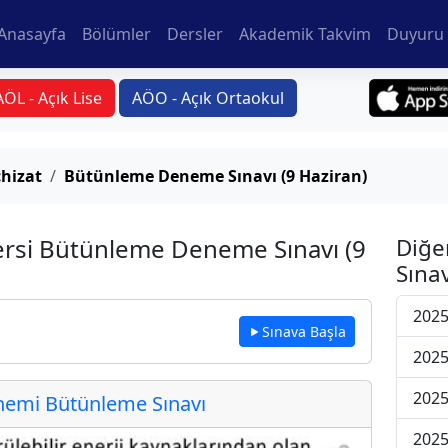
Anasayfa
Bölümler
Dersler
Akademik Takvim
Duyuru 
AÖL - Açık Lise
AÖO - Açık Ortaokul
hizat
Bütünleme Deneme Sınavı (9 Haziran)
ersi Bütünleme Deneme Sınavı (9
Diğe
Sınav
202
Sınava Başla
202
202
emi Bütünleme Sınavı
202