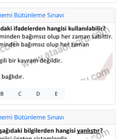
emi Bütünleme Sınavı
B
C
D
E
emi Bütünleme Sınavı