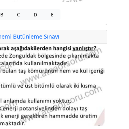
B
C
D
E
emi Bütünleme Sınavı