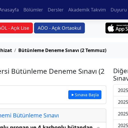
Anasayfa
Bölümler
Dersler
Akademik Takvim
Duyuru 
AÖL - Açık Lise
AÖO - Açık Ortaokul
hizat
Bütünleme Deneme Sınavı (2 Temmuz)
ersi Bütünleme Deneme Sınavı (2
Diğe
Sınav
202
Sınava Başla
202
202
emi Bütünleme Sınavı
202