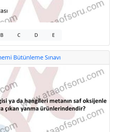
B
C
D
E
emi Bütünleme Sınavı