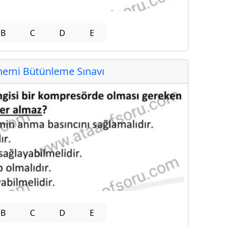
B
C
D
E
emi Bütünleme Sınavı
B
C
D
E