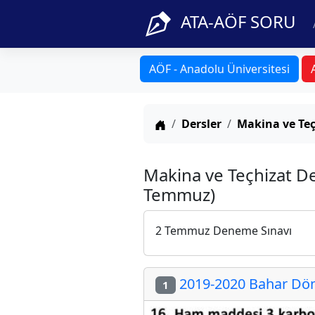
ATA-AÖF SORU
AÖF - Anadolu Üniversitesi
Anasayfa
Dersler
Makina ve Teç
Makina ve Teçhizat D
Temmuz)
2 Temmuz Deneme Sınavı
2019-2020 Bahar Dön
1