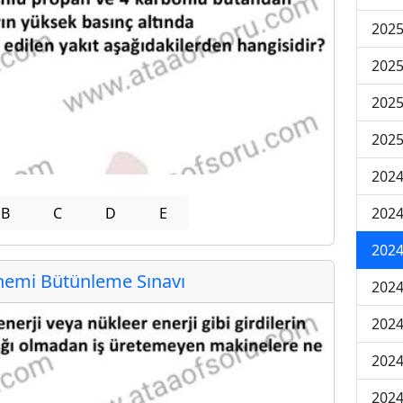
202
202
202
2025
202
B
C
D
E
202
202
emi Bütünleme Sınavı
202
2024
2024
2024