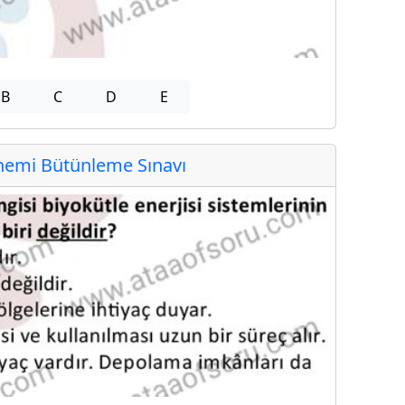
B
C
D
E
emi Bütünleme Sınavı