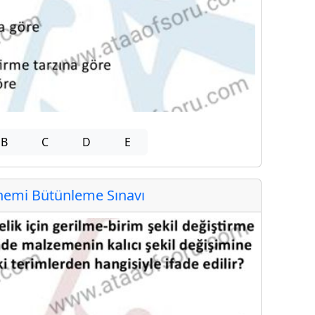
B
C
D
E
emi Bütünleme Sınavı