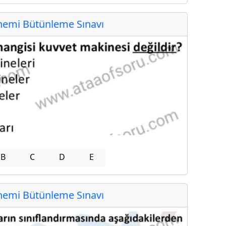
emi Bütünleme Sınavı
B
C
D
E
emi Bütünleme Sınavı