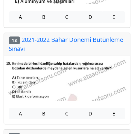
A
B
C
D
E
2021-2022 Bahar Dönemi Bütünleme
18
Sınavı
A
B
C
D
E