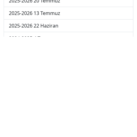
2025-2026 20 Temmuz
2025-2026 13 Temmuz
2025-2026 22 Haziran
2024-2025 4 Temmuz
2024-2025 3 Temmuz
2024-2025 2 Temmuz
2024-2025 1 Temmuz
2024-2025 30 Haziran
2024-2025 23 Haziran
2024-2025 16 Haziran
2024-2025 9 Haziran