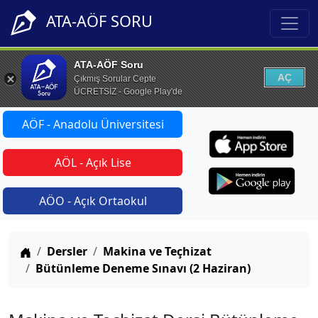
ATA-AÖF SORU
ATA-AÖF Soru
AÇ
Çıkmış Sorular Cepte
ÜCRETSİZ - Google Play'de
AÖF - Anadolu Üniversitesi
AÖL - Açık Lise
AÖO - Açık Ortaokul
Anasayfa
Dersler
Makina ve Teçhizat
Bütünleme Deneme Sınavı (2 Haziran)