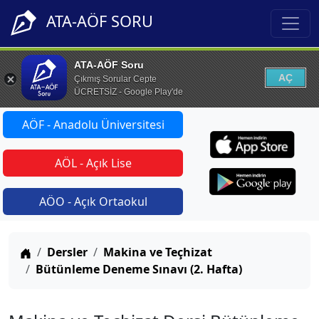
ATA-AÖF SORU
ATA-AÖF Soru
AÇ
Çıkmış Sorular Cepte
ÜCRETSİZ - Google Play'de
AÖF - Anadolu Üniversitesi
AÖL - Açık Lise
AÖO - Açık Ortaokul
Anasayfa
Dersler
Makina ve Teçhizat
Bütünleme Deneme Sınavı (2. Hafta)