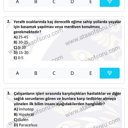
A
B
C
D
E
A
B
C
D
E