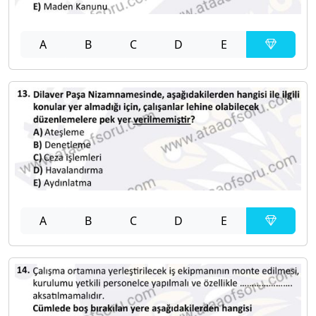
A
B
C
D
E
A
B
C
D
E