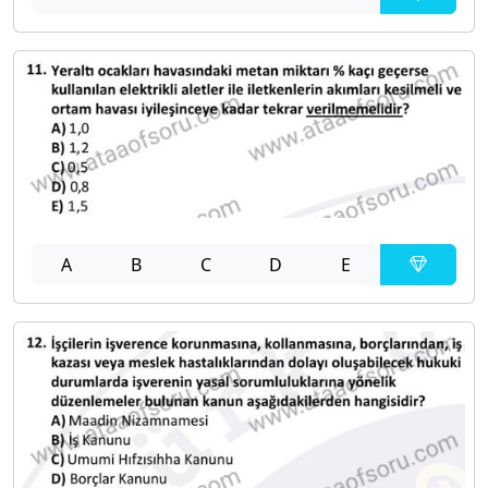
A
B
C
D
E