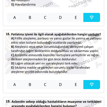
A
B
C
D
E
A
B
C
D
E