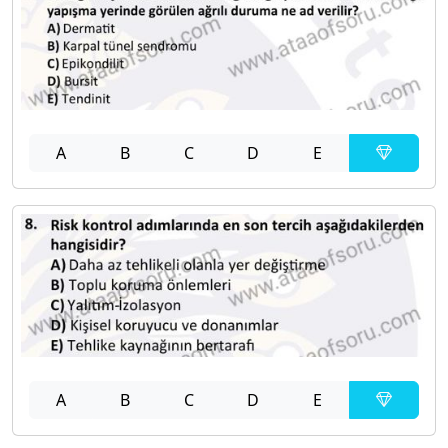
A
B
C
D
E
A
B
C
D
E