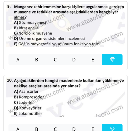
A
B
C
D
E
A
B
C
D
E