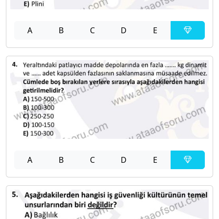
A
B
C
D
E
A
B
C
D
E