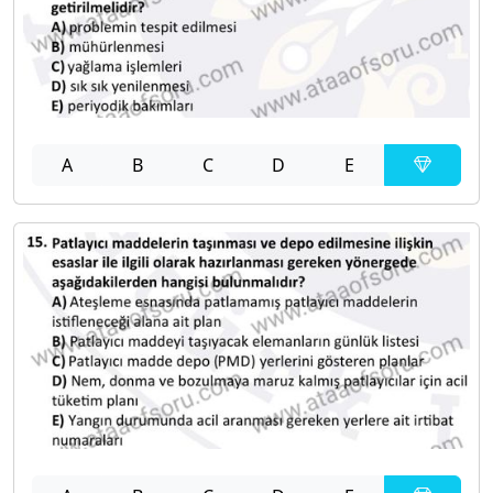
A
B
C
D
E