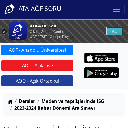
ATA-AÖF SORU
ATA-AÖF Soru
AÇ
Çıkmış Sorular Cepte
ÜCRETSİZ - Google Play'de
AÖF - Anadolu Üniversitesi
AÖL - Açık Lise
AÖO - Açık Ortaokul
Anasayfa
Dersler
Maden ve Yapı İşlerinde İSG
2023-2024 Bahar Dönemi Ara Sınavı