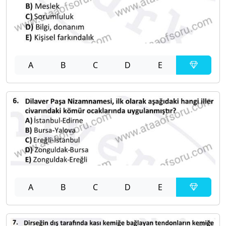
A
B
C
D
E
A
B
C
D
E