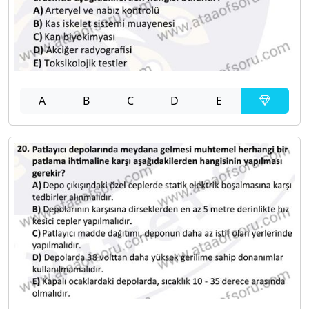
A
B
C
D
E