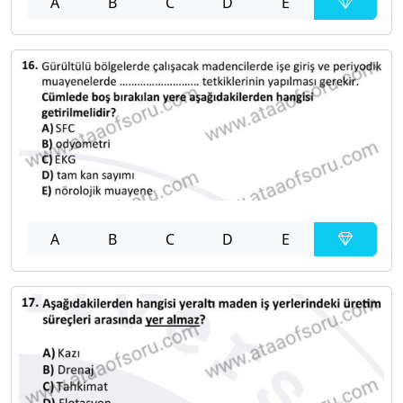
A
B
C
D
E
A
B
C
D
E