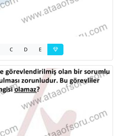
C
D
E