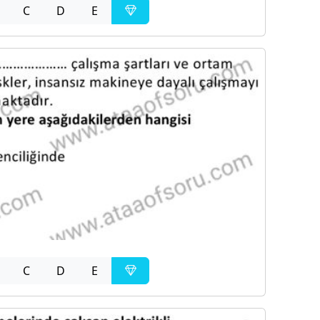
C
D
E
C
D
E