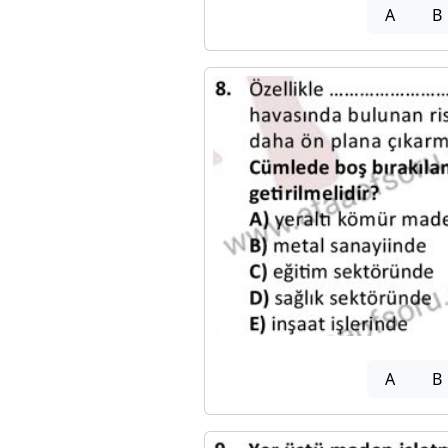
A
B
A
B