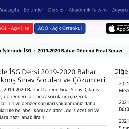
Anasayfa
Bölümler
Dersler
Akademik Takvim
Duyuru 
AÖL - Açık Lise
AÖO - Açık Ortaokul
 İşlerinde İSG
2019-2020 Bahar Dönemi Final Sınavı
nde İSG Dersi 2019-2020 Bahar
Diğe
ıkmış Sınav Soruları ve Çözümleri
2021
si
2019-2020 Bahar Dönemi Final Sınavı Çıkmış
Mezu
iş dönemlere ait sınav sorularını çözerek
2021
plarının ve benzer soruları yakalamanız daha
Bütü
uları ile beraber konu anlatımı, ders özetleri ve
lara hazrılanabilirsin.
2021
Sına