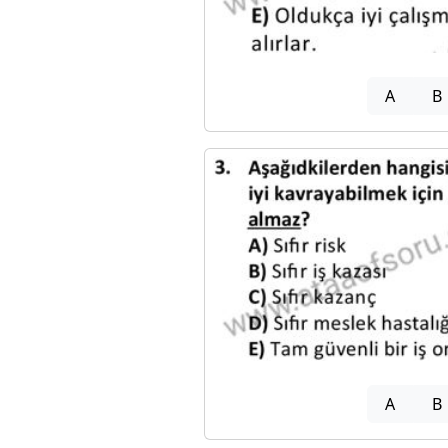
A
B
A
B