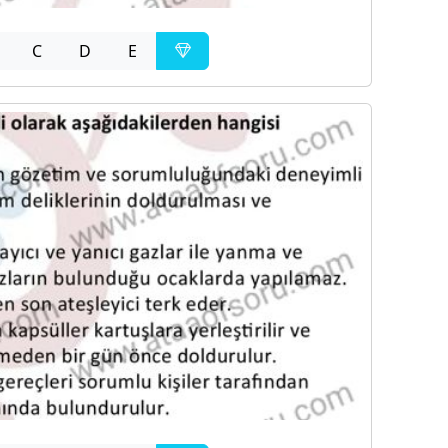
C
D
E