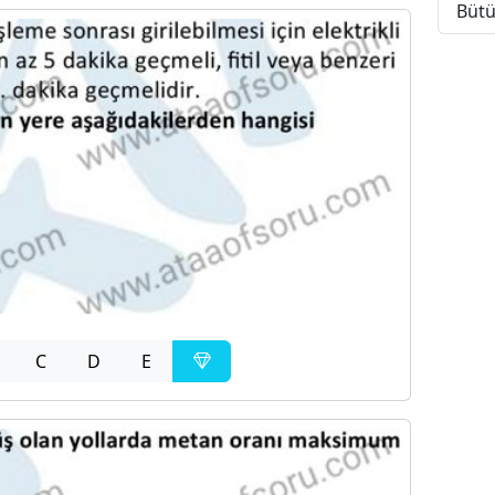
Bütü
C
D
E