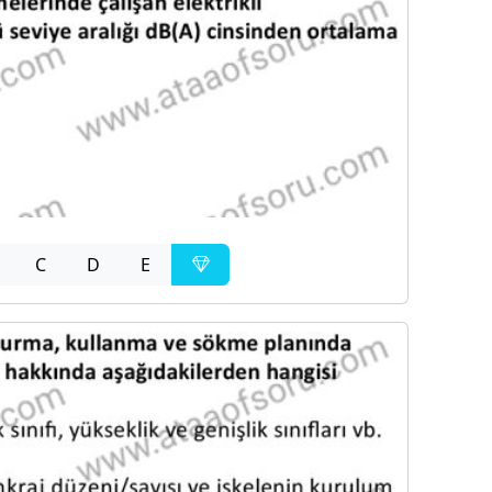
C
D
E