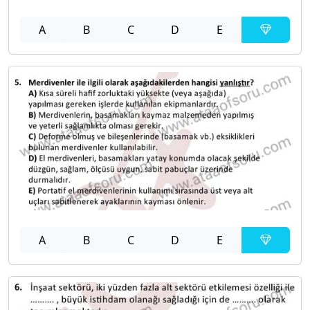
A
B
C
D
E
A
B
C
D
E