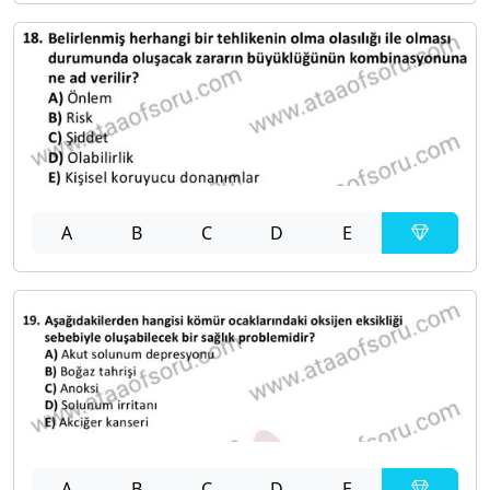
A
B
C
D
E
A
B
C
D
E