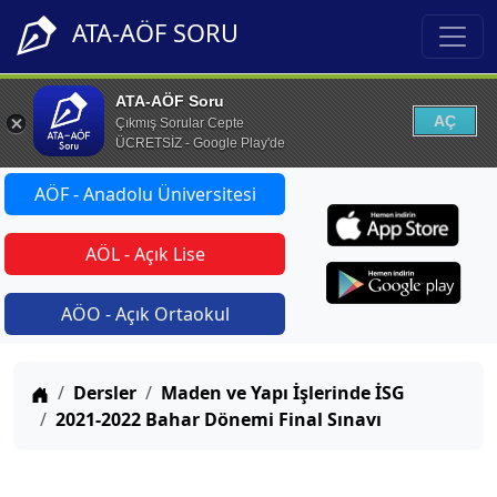
ATA-AÖF SORU
ATA-AÖF Soru
AÇ
Çıkmış Sorular Cepte
ÜCRETSİZ - Google Play'de
AÖF - Anadolu Üniversitesi
AÖL - Açık Lise
AÖO - Açık Ortaokul
Anasayfa
Dersler
Maden ve Yapı İşlerinde İSG
2021-2022 Bahar Dönemi Final Sınavı