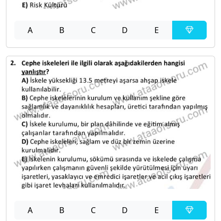
A
B
C
D
E
A
B
C
D
E