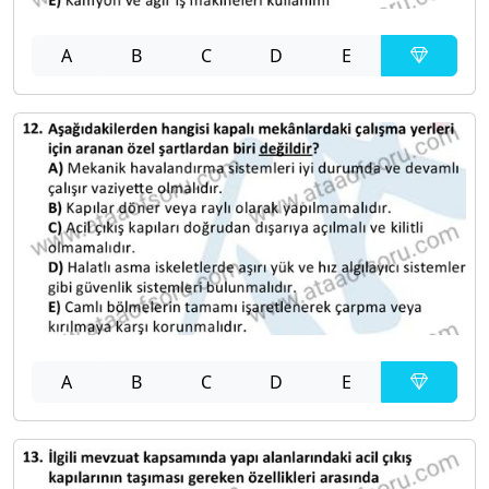
A
B
C
D
E
A
B
C
D
E