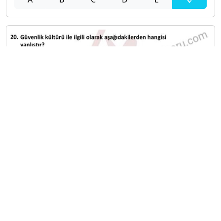
A
B
C
D
E
Diğer Sınavlar
2021-2022 Yaz Okulu Dönemi Mezuniyet Üç Ders
Sınavı