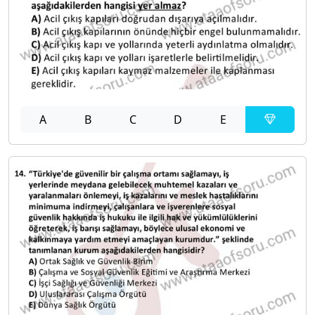
A
B
C
D
E