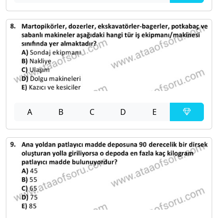
A
B
C
D
E