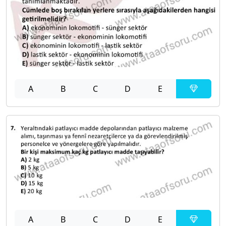
A
B
C
D
E
A
B
C
D
E