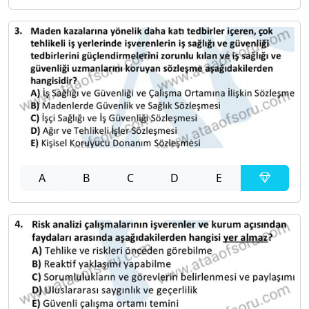
A
B
C
D
E