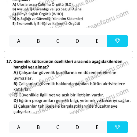
A
B
C
D
E
A
B
C
D
E