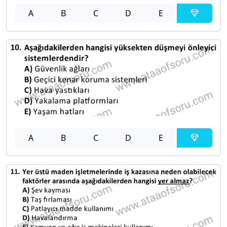
A
B
C
D
E
A
B
C
D
E