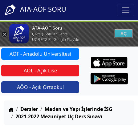
ATA-AÖF SORU
ATA-AÖF Soru
AÇ
Çıkmış Sorular Cepte
ÜCRETSİZ - Google Play'de
AÖF - Anadolu Üniversitesi
AÖL - Açık Lise
AÖO - Açık Ortaokul
Anasayfa
Dersler
Maden ve Yapı İşlerinde İSG
2021-2022 Mezuniyet Üç Ders Sınavı