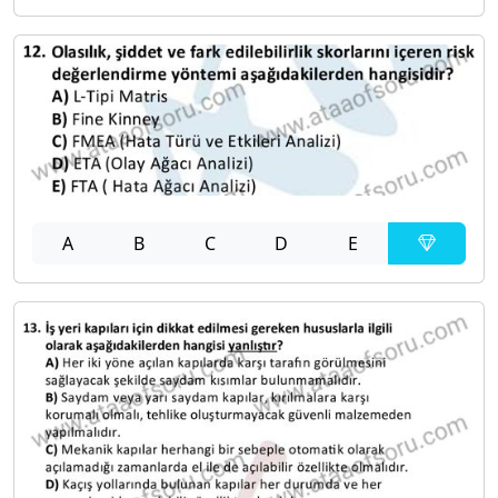
A
B
C
D
E