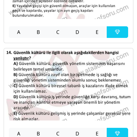
A
B
C
D
E
A
B
C
D
E