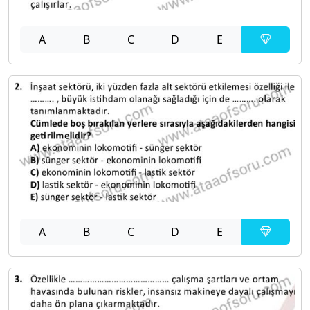
A
B
C
D
E
A
B
C
D
E