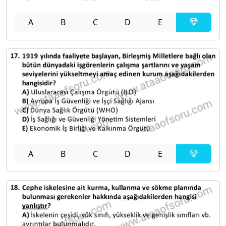
A
B
C
D
E
A
B
C
D
E