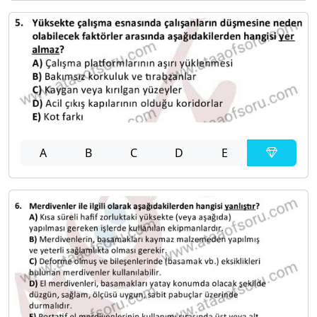
A
B
C
D
E