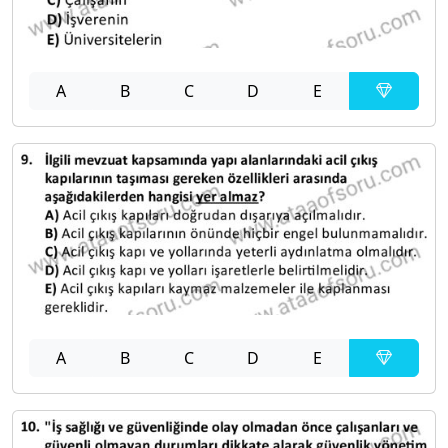
A
B
C
D
E
A
B
C
D
E