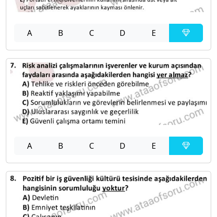
A
B
C
D
E
A
B
C
D
E