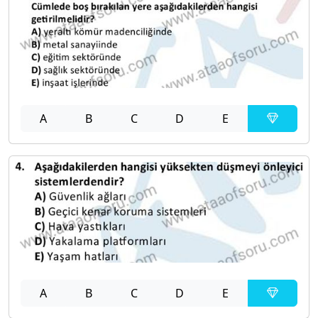
A
B
C
D
E
A
B
C
D
E