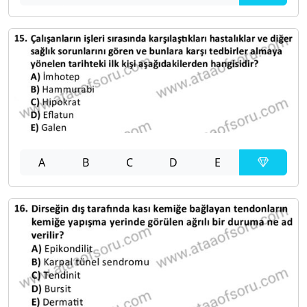
A
B
C
D
E