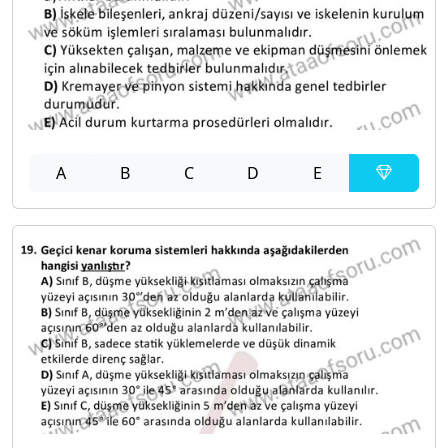
A
B
C
D
E