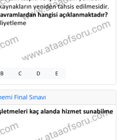
B
C
D
E
mi Final Sınavı