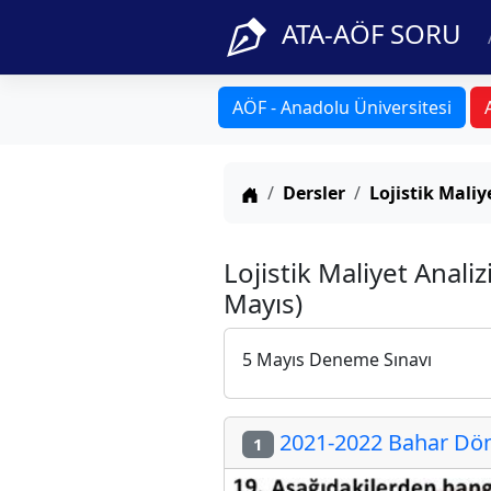
ATA-AÖF SORU
AÖF - Anadolu Üniversitesi
Anasayfa
Dersler
Lojistik Maliy
Lojistik Maliyet Anali
Mayıs)
5 Mayıs Deneme Sınavı
2021-2022 Bahar Döne
1