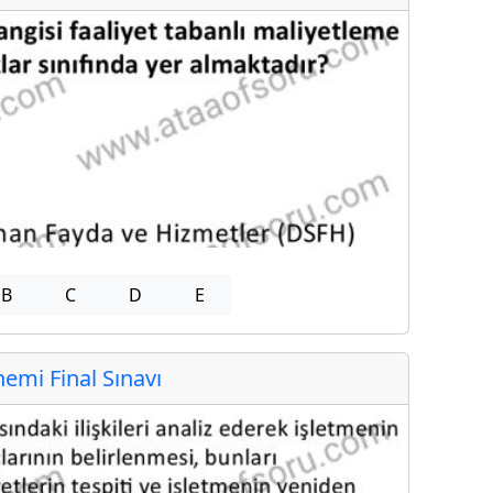
B
C
D
E
mi Final Sınavı