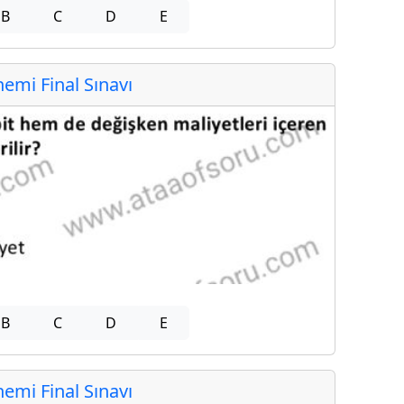
B
C
D
E
mi Final Sınavı
B
C
D
E
mi Final Sınavı