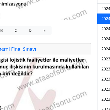
2024
2024
2024
B
C
D
E
2024
mi Final Sınavı
2024
202
202
202
2023
2023
2023