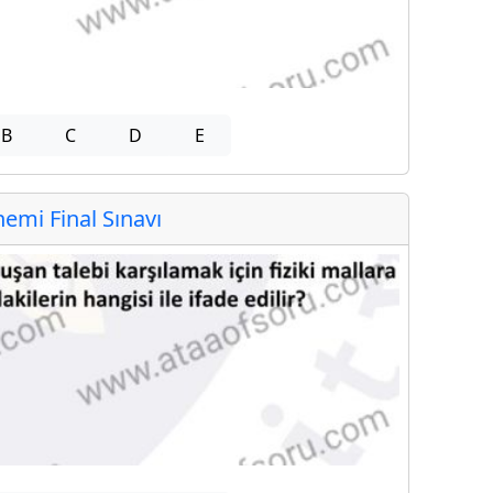
B
C
D
E
mi Final Sınavı