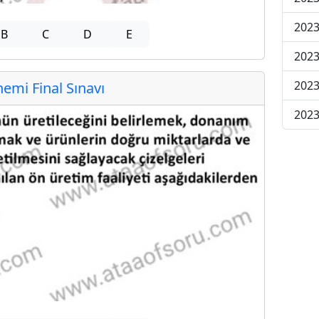
2023
B
C
D
E
2023
2023
mi Final Sınavı
2023