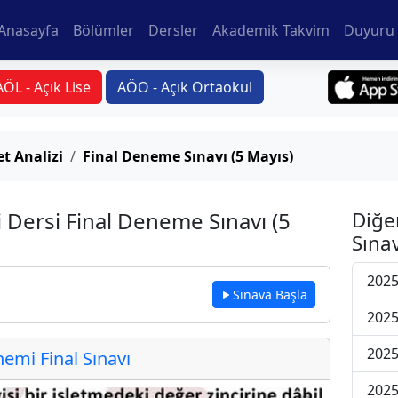
Anasayfa
Bölümler
Dersler
Akademik Takvim
Duyuru 
AÖL - Açık Lise
AÖO - Açık Ortaokul
et Analizi
Final Deneme Sınavı (5 Mayıs)
zi Dersi Final Deneme Sınavı (5
Diğe
Sınav
2025
Sınava Başla
2025
2025
mi Final Sınavı
2025