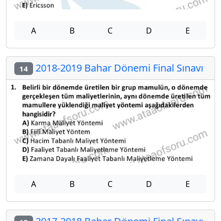
A
B
C
D
E
2018-2019 Bahar Dönemi Final Sınavı
14
A
B
C
D
E