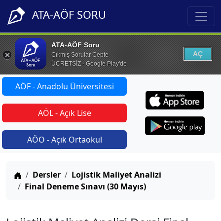
ATA-AÖF SORU
ATA-AÖF Soru
AÇ
Çıkmış Sorular Cepte
ÜCRETSİZ - Google Play'de
AÖF - Anadolu Üniversitesi
AÖL - Açık Lise
AÖO - Açık Ortaokul
Anasayfa
Dersler
Lojistik Maliyet Analizi
Final Deneme Sınavı (30 Mayıs)