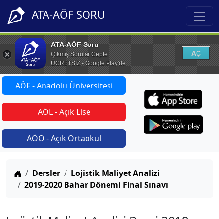
ATA-AÖF SORU
ATA-AÖF Soru
AÇ
Çıkmış Sorular Cepte
ÜCRETSİZ - Google Play'de
AÖF - Anadolu Üniversitesi
AÖL - Açık Lise
AÖO - Açık Ortaokul
Anasayfa
Dersler
Lojistik Maliyet Analizi
2019-2020 Bahar Dönemi Final Sınavı