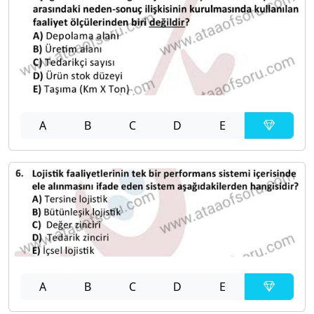
A
B
C
D
E
A
B
C
D
E