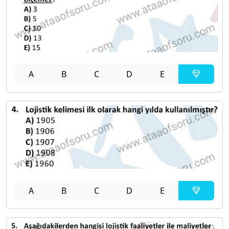
A
B
C
D
E
A
B
C
D
E