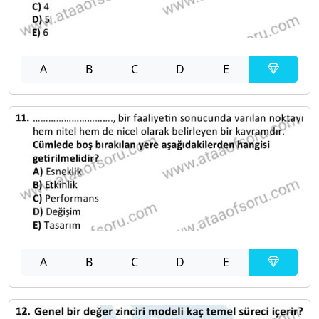
A
B
C
D
E
A
B
C
D
E