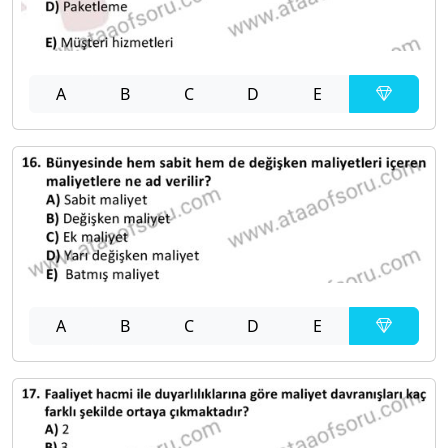
A
B
C
D
E
A
B
C
D
E