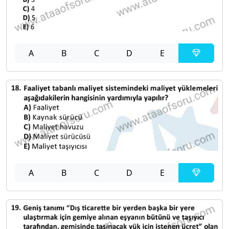
A
B
C
D
E
A
B
C
D
E