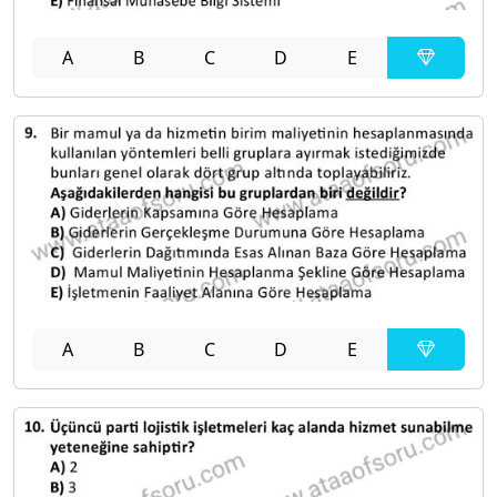
A
B
C
D
E
A
B
C
D
E