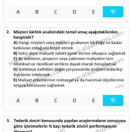
A
B
C
D
E
A
B
C
D
E