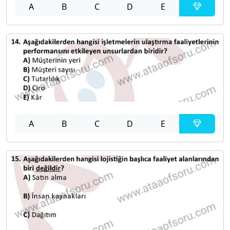
A
B
C
D
E
A
B
C
D
E