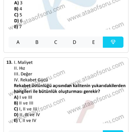
A
B
C
D
E