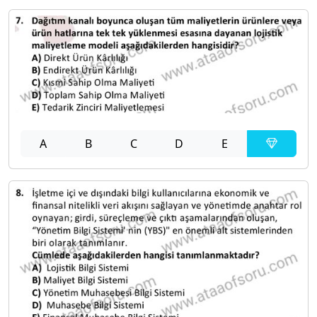
A
B
C
D
E