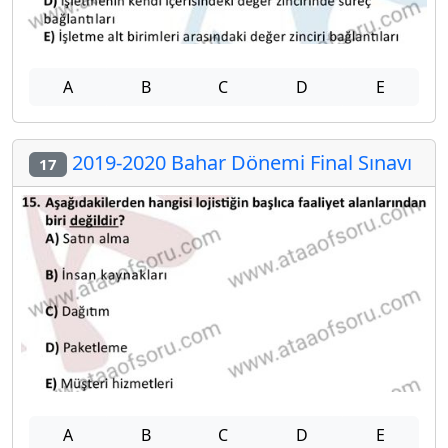
A
B
C
D
E
2019-2020 Bahar Dönemi Final Sınavı
17
A
B
C
D
E