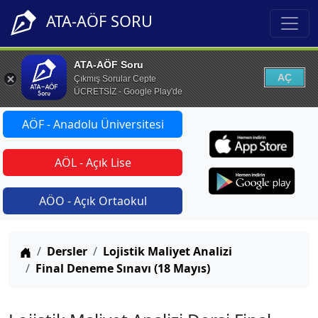
ATA-AÖF SORU
ATA-AÖF Soru
AÇ
Çıkmış Sorular Cepte
ÜCRETSİZ - Google Play'de
AÖF - Anadolu Üniversitesi
AÖL - Açık Lise
AÖO - Açık Ortaokul
Anasayfa
Dersler
Lojistik Maliyet Analizi
Final Deneme Sınavı (18 Mayıs)