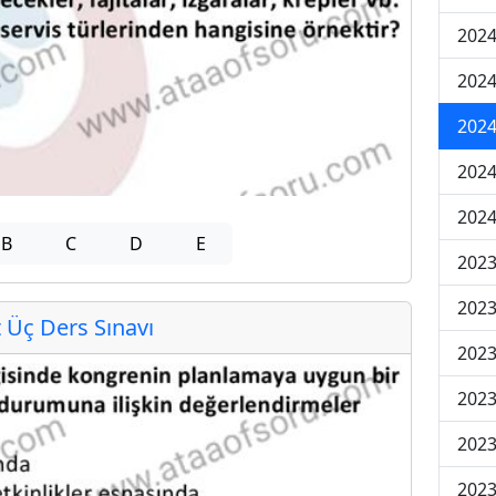
2024
2024
2024
202
202
B
C
D
E
2023
2023
Üç Ders Sınavı
2023
2023
2023
2023