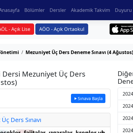
Anasayfa
Bölümler
Dersler
Akademik Takvim
Duyuru 
AÖL - Açık Lise
AÖO - Açık Ortaokul
Yönetimi
Mezuniyet Üç Ders Deneme Sınavı (4 Ağustos
 Dersi Mezuniyet Üç Ders
Diğe
Dene
stos)
2024
Sınava Başla
2024
2024
Üç Ders Sınavı
2024