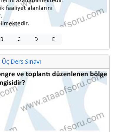
B
C
D
E
Üç Ders Sınavı