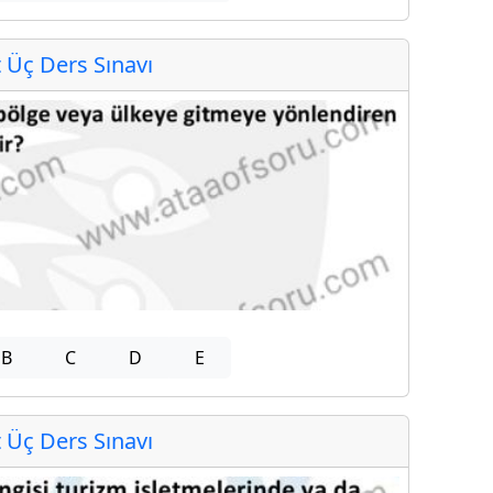
Üç Ders Sınavı
B
C
D
E
Üç Ders Sınavı