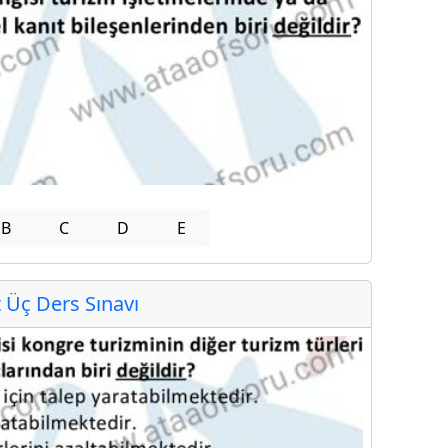
B
C
D
E
Üç Ders Sınavı