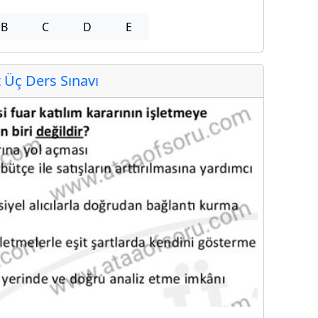
B
C
D
E
Üç Ders Sınavı