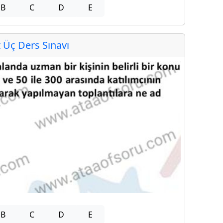
B
C
D
E
Üç Ders Sınavı
B
C
D
E