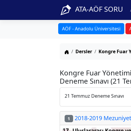
ATA-AÖF SORU
AÖF - Anadolu Üniversitesi
Anasayfa
Dersler
Kongre Fuar 
Kongre Fuar Yönetimi
Deneme Sınavı (21 T
21 Temmuz Deneme Sınavı
2018-2019 Mezuniyet 
1