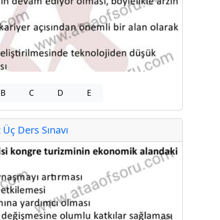
B
C
D
E
Üç Ders Sınavı