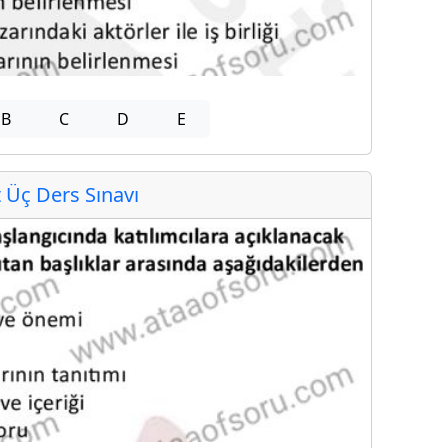
B
C
D
E
Üç Ders Sınavı