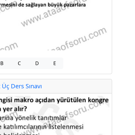
B
C
D
E
Üç Ders Sınavı