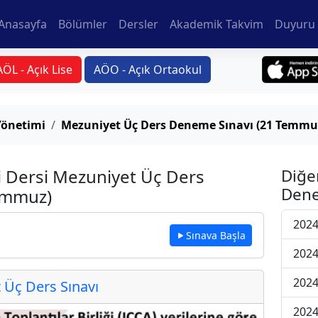
Anasayfa
Bölümler
Dersler
Akademik Takvim
Duyuru 
AÖL - Açık Lise
AÖO - Açık Ortaokul
Yönetimi
Mezuniyet Üç Ders Deneme Sınavı (21 Temmu
 Dersi Mezuniyet Üç Ders
Diğe
Dene
emmuz)
2024
Sınava Başla
2024
2024
Üç Ders Sınavı
2024