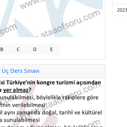
2023
B
C
D
E
Üç Ders Sınavı