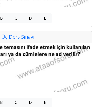
B
C
D
E
Üç Ders Sınavı
B
C
D
E