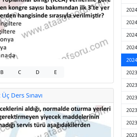
2024
2024
2024
202
202
B
C
D
E
2023
2023
Üç Ders Sınavı
2023
2023
2023
2023