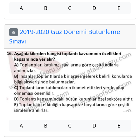
A
B
C
D
E
2019-2020 Güz Dönemi Bütünleme
6
Sınavı
A
B
C
D
E