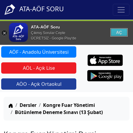
ATA-AÖF SORU
ATA-AÖF Soru
AÇ
Çıkmış Sorular Cepte
ÜCRETSİZ - Google Play'de
AÖF - Anadolu Üniversitesi
AÖL - Açık Lise
AÖO - Açık Ortaokul
Anasayfa
Dersler
Kongre Fuar Yönetimi
Bütünleme Deneme Sınavı (13 Şubat)