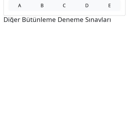
A
B
C
D
E
Diğer Bütünleme Deneme Sınavları
2025-2026 12 Şubat
2025-2026 11 Şubat
2025-2026 10 Şubat
2025-2026 9 Şubat
2025-2026 2 Şubat
2025-2026 26 Ocak
2024-2025 14 Şubat
2024-2025 13 Şubat
2024-2025 12 Şubat