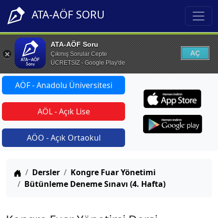
ATA-AÖF SORU
ATA-AÖF Soru
AÇ
Çıkmış Sorular Cepte
ÜCRETSİZ - Google Play'de
AÖF - Anadolu Üniversitesi
AÖL - Açık Lise
AÖO - Açık Ortaokul
Anasayfa
Dersler
Kongre Fuar Yönetimi
Bütünleme Deneme Sınavı (4. Hafta)