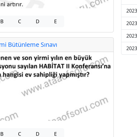
2023
B
C
D
E
2023
2023
i Bütünleme Sınavı
2023
B
C
D
E