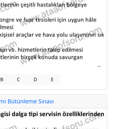
B
C
D
E
i Bütünleme Sınavı