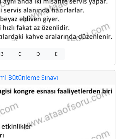
B
C
D
E
i Bütünleme Sınavı