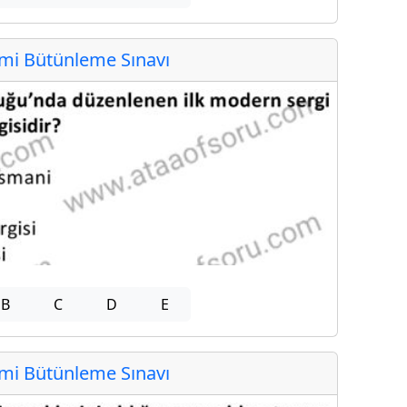
i Bütünleme Sınavı
B
C
D
E
i Bütünleme Sınavı