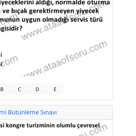
B
C
D
E
i Bütünleme Sınavı