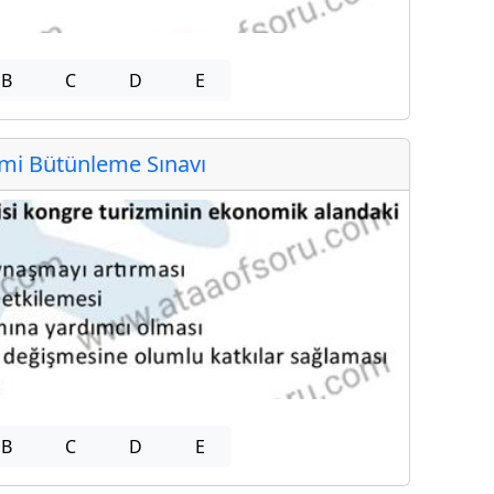
B
C
D
E
i Bütünleme Sınavı
B
C
D
E