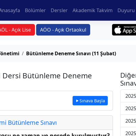
Anasayfa
Bölümler
Dersler
Akademik Takvim
Duyuru 
AÖL - Açık Lise
AÖO - Açık Ortaokul
Yönetimi
Bütünleme Deneme Sınavı (11 Şubat)
i Dersi Bütünleme Deneme
Diğe
Sınav
2025
Sınava Başla
2025
2025
i Bütünleme Sınavı
2025