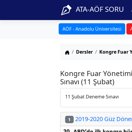
ATA-AÖF SORU
AÖF - Anadolu Üniversitesi
Anasayfa
Dersler
Kongre Fuar 
Kongre Fuar Yönetim
Sınavı (11 Şubat)
11 Şubat Deneme Sınavı
2019-2020 Güz Dönem
1