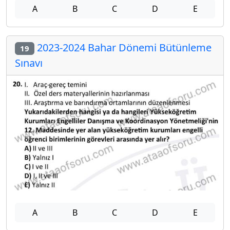
A
B
C
D
E
2023-2024 Bahar Dönemi Bütünleme
19
Sınavı
A
B
C
D
E