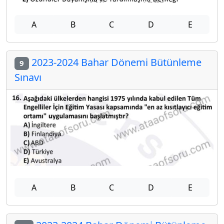
A
B
C
D
E
2023-2024 Bahar Dönemi Bütünleme
9
Sınavı
A
B
C
D
E