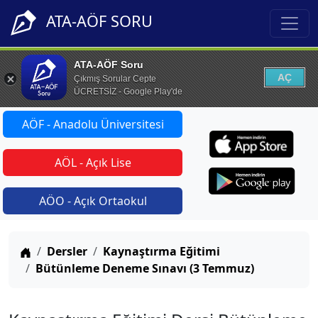
ATA-AÖF SORU
ATA-AÖF Soru
AÇ
Çıkmış Sorular Cepte
ÜCRETSİZ - Google Play'de
AÖF - Anadolu Üniversitesi
AÖL - Açık Lise
AÖO - Açık Ortaokul
Anasayfa
Dersler
Kaynaştırma Eğitimi
Bütünleme Deneme Sınavı (3 Temmuz)