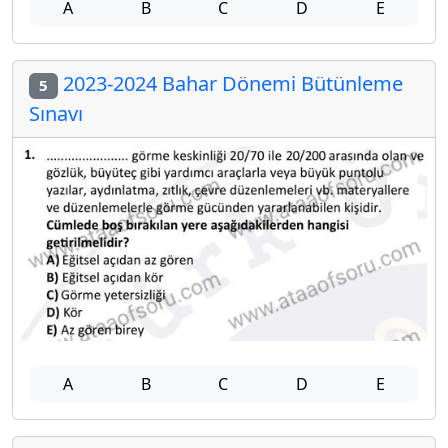
A
B
C
D
E
2023-2024 Bahar Dönemi Bütünleme
5
Sınavı
A
B
C
D
E