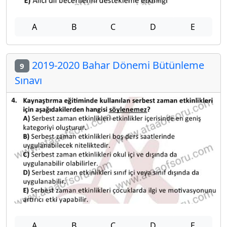
A
B
C
D
E
2019-2020 Bahar Dönemi Bütünleme
9
Sınavı
A
B
C
D
E