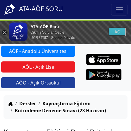
ATA-AÖF SORU
ATA-AÖF Soru
AÇ
Çıkmış Sorular Cepte
ÜCRETSİZ - Google Play'de
AÖF - Anadolu Üniversitesi
AÖL - Açık Lise
AÖO - Açık Ortaokul
Anasayfa
Dersler
Kaynaştırma Eğitimi
Bütünleme Deneme Sınavı (23 Haziran)