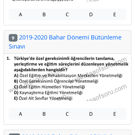
A
B
C
D
E
2019-2020 Bahar Dönemi Bütünleme
9
Sınavı
A
B
C
D
E