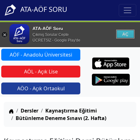
ATA-AÖF SORU
ATA-AÖF Soru
AÇ
Çıkmış Sorular Cepte
ÜCRETSİZ - Google Play'de
AÖF - Anadolu Üniversitesi
AÖL - Açık Lise
AÖO - Açık Ortaokul
Anasayfa
Dersler
Kaynaştırma Eğitimi
Bütünleme Deneme Sınavı (2. Hafta)