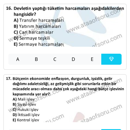
A
B
C
D
E