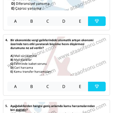
A
B
C
D
E
A
B
C
D
E