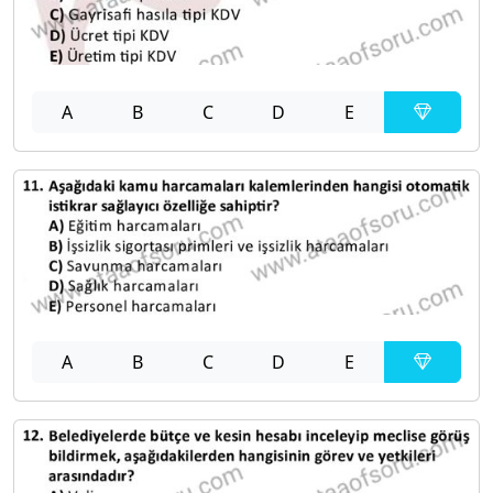
A
B
C
D
E
A
B
C
D
E