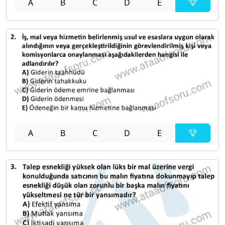
A
B
C
D
E
A
B
C
D
E