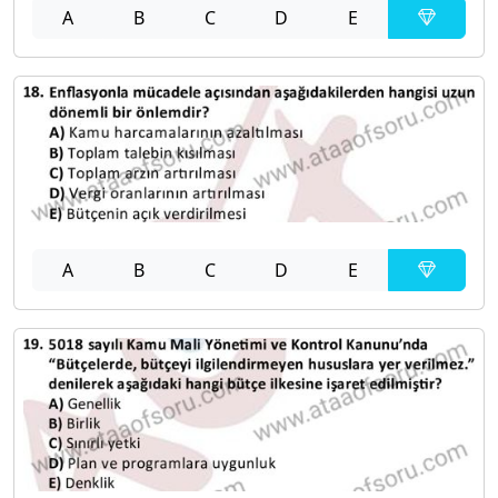
A
B
C
D
E
A
B
C
D
E