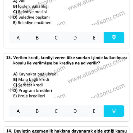
A
B
C
D
E
A
B
C
D
E