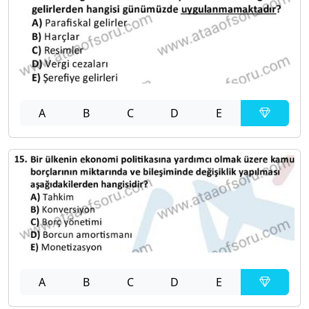
A
B
C
D
E
A
B
C
D
E