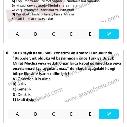
A
B
C
D
E
A
B
C
D
E