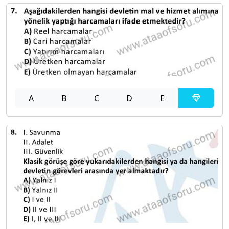
A
B
C
D
E