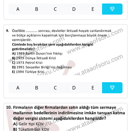
A
B
C
D
E
A
B
C
D
E