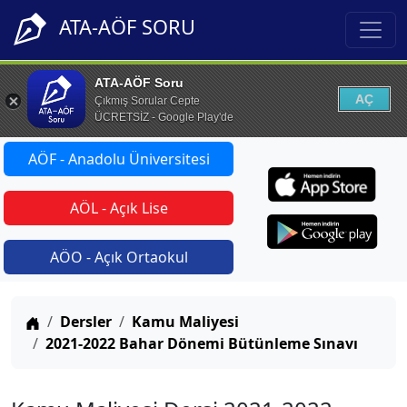
ATA-AÖF SORU
ATA-AÖF Soru
AÇ
Çıkmış Sorular Cepte
ÜCRETSİZ - Google Play'de
AÖF - Anadolu Üniversitesi
AÖL - Açık Lise
AÖO - Açık Ortaokul
Anasayfa
Dersler
Kamu Maliyesi
2021-2022 Bahar Dönemi Bütünleme Sınavı