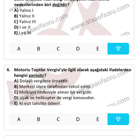
A
B
C
D
E
A
B
C
D
E