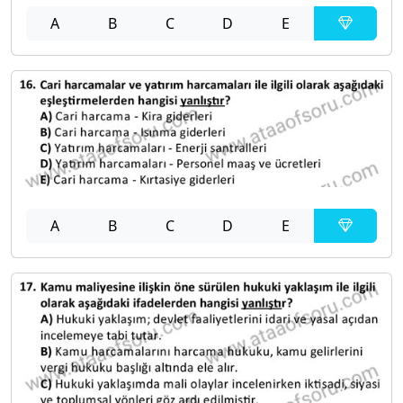
A
B
C
D
E
A
B
C
D
E