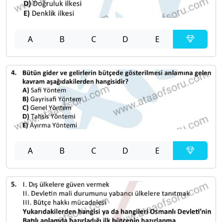
A
B
C
D
E
A
B
C
D
E