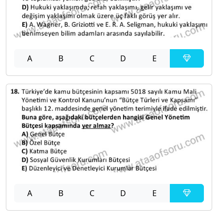
A
B
C
D
E
A
B
C
D
E