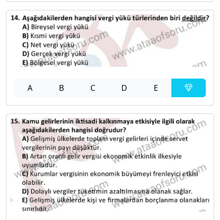
A
B
C
D
E