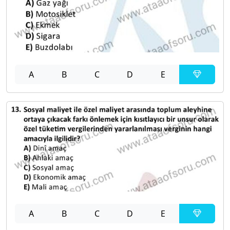
A
B
C
D
E
A
B
C
D
E