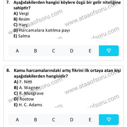
A
B
C
D
E
A
B
C
D
E