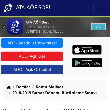
ATA-AÖF SORU
ATA-AÖF Soru
AÇ
Çıkmış Sorular Cepte
ÜCRETSİZ - Google Play'de
AÖF - Anadolu Üniversitesi
AÖL - Açık Lise
AÖO - Açık Ortaokul
Anasayfa
Dersler
Kamu Maliyesi
2018-2019 Bahar Dönemi Bütünleme Sınavı