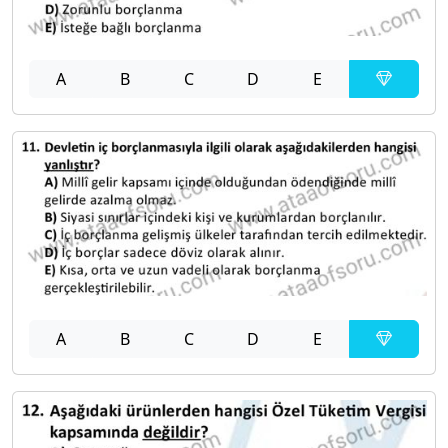
A
B
C
D
E
A
B
C
D
E