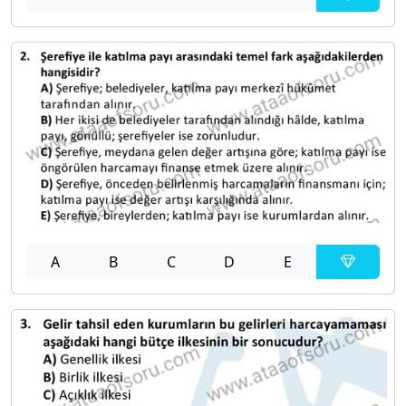
A
B
C
D
E