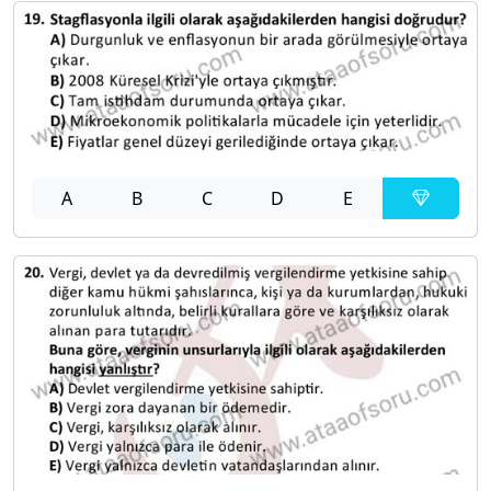
A
B
C
D
E