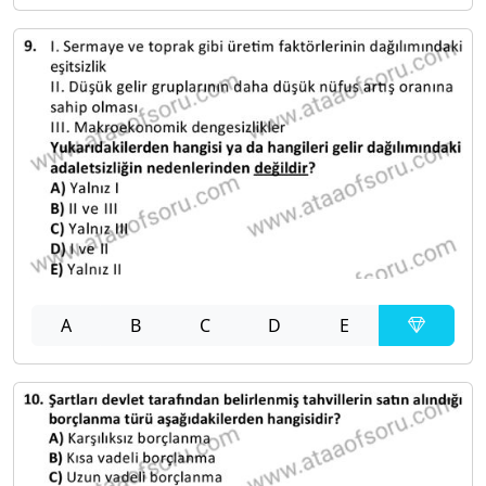
A
B
C
D
E