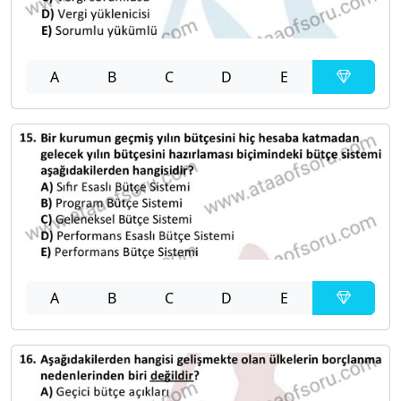
A
B
C
D
E
A
B
C
D
E