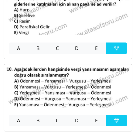
A
B
C
D
E
A
B
C
D
E