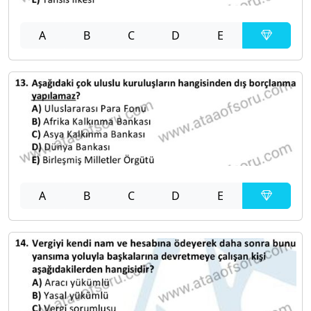
A
B
C
D
E
A
B
C
D
E