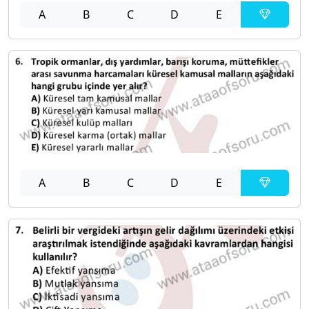
A
B
C
D
E
A
B
C
D
E