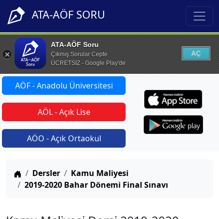
ATA-AÖF SORU
ATA-AÖF Soru
AÇ
Çıkmış Sorular Cepte
ÜCRETSİZ - Google Play'de
AÖF - Anadolu Üniversitesi
AÖL - Açık Lise
AÖO - Açık Ortaokul
Anasayfa
Dersler
Kamu Maliyesi
2019-2020 Bahar Dönemi Final Sınavı