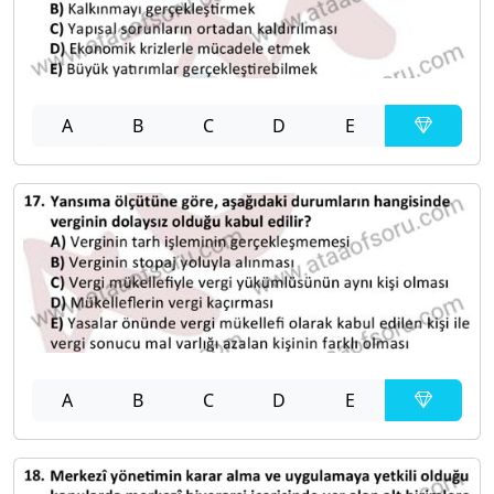
A
B
C
D
E
A
B
C
D
E