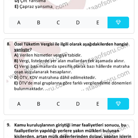
A
B
C
D
E
A
B
C
D
E