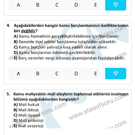
A
B
C
D
E
A
B
C
D
E