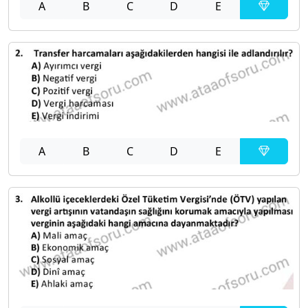
A
B
C
D
E
A
B
C
D
E