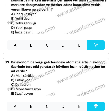
A
B
C
D
E
A
B
C
D
E