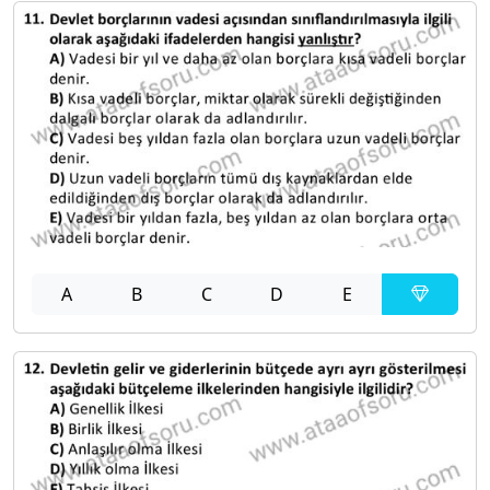
A
B
C
D
E