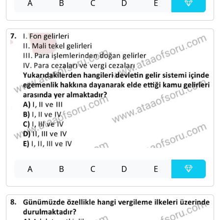
A
B
C
D
E
A
B
C
D
E