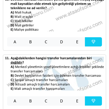
A
B
C
D
E
A
B
C
D
E