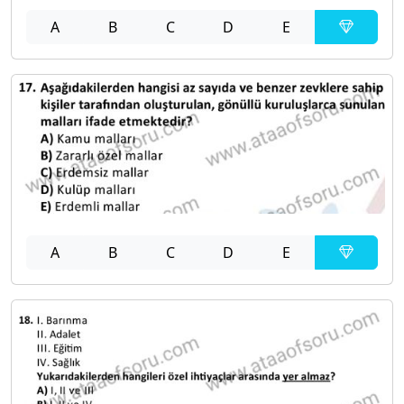
A
B
C
D
E
A
B
C
D
E