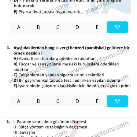
A
B
C
D
E
A
B
C
D
E