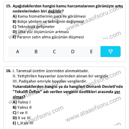
A
B
C
D
E