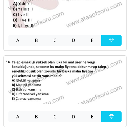
A
B
C
D
E
A
B
C
D
E