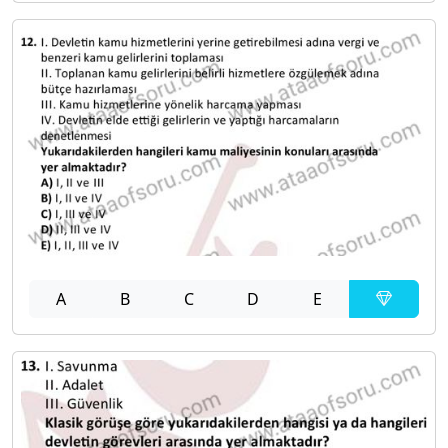
A
B
C
D
E