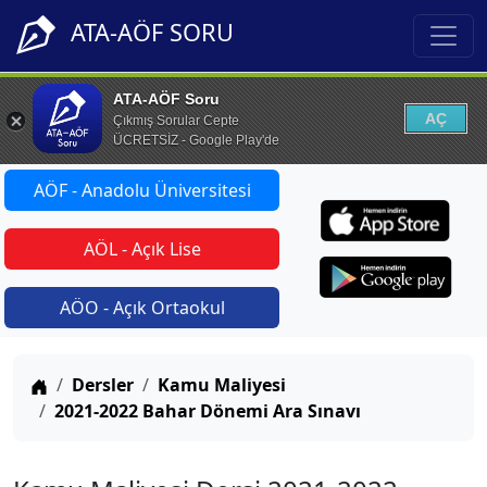
ATA-AÖF SORU
ATA-AÖF Soru
AÇ
Çıkmış Sorular Cepte
ÜCRETSİZ - Google Play'de
AÖF - Anadolu Üniversitesi
AÖL - Açık Lise
AÖO - Açık Ortaokul
Anasayfa
Dersler
Kamu Maliyesi
2021-2022 Bahar Dönemi Ara Sınavı