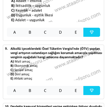
A
B
C
D
E
A
B
C
D
E