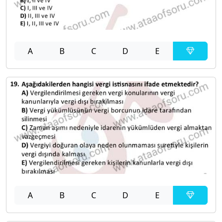
A
B
C
D
E
A
B
C
D
E