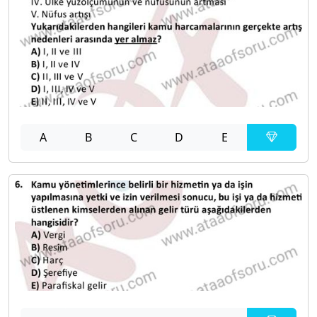
A
B
C
D
E