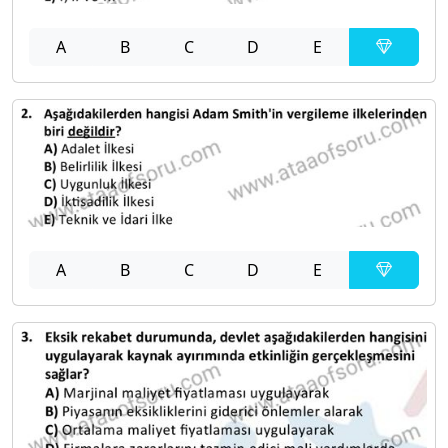
A
B
C
D
E
A
B
C
D
E