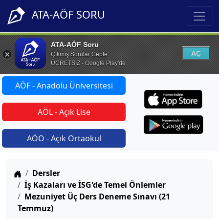
ATA-AÖF SORU
ATA-AÖF Soru
AÇ
Çıkmış Sorular Cepte
ÜCRETSİZ - Google Play'de
AÖF - Anadolu Üniversitesi
AÖL - Açık Lise
AÖO - Açık Ortaokul
Anasayfa
Dersler
İş Kazaları ve İSG'de Temel Önlemler
Mezuniyet Üç Ders Deneme Sınavı (21
Temmuz)