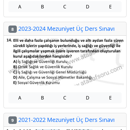
A
B
C
D
E
2023-2024 Mezuniyet Üç Ders Sınavı
8
A
B
C
D
E
2021-2022 Mezuniyet Üç Ders Sınavı
9